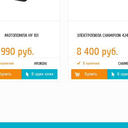
МОТОПОМПА HY 101
ЭЛЕКТРОПИЛА CHAMPION 424N
 990 руб.
8 400 руб.
 наличии
В наличии
HYUNDAI
CHAMP
Купить
В один клик
Купить
В оди
вигателя
HYUNDAI IC270
Номинальнаямощность
2,2
двигателя,кВт
 мощность,
9
Вес без шины и цепи (кг)
4,44
ска
РУЧНОЙ
Напряжение сети (В/Гц)
230/50
топливного
6
Расположение двигателя
продол.
игателя, см3
270
ртера, л
1.1
Объем масляного бака, л
0,15