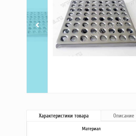
Насосы
Грузоподъемное оборудование
Силовая техника
Складское оснащение
Строительное оборудование
Электростанции
Блок-контейнеры
Строительное оборудование
Сварочное оборудование
Материалы и комплектующие
Двигатели
Синхронные генераторы
Кабины дезинфекции
Характеристики
товара
Описание
Материал