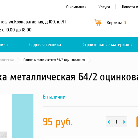
О компании
Услуги
Новости 
атов, ул.Кооперативная, д.100, к.1/П
Корзина
0
: с 10.00 до 18.00
ника
Садовая техника
Каталог
Строительные материалы
0
ллическая
Плитка металлическая 64/2 оцинкованная
ка металлическая 64/2 оцинков
В наличии
Next
Плитка
металлическая
64/2
оцинкованная
-
95 руб.
фотография
товара