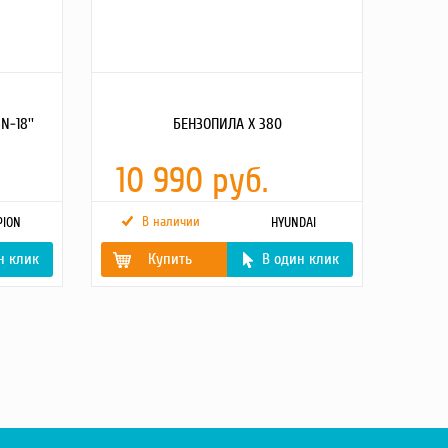
-18''
БЕНЗОПИЛА Х 380
10 990 руб.
В наличии
ION
HYUNDAI
н клик
Купить
В один клик
Мощность двигателя,
1.6
л.с.
Емкость топливного
310
бака, л.
Объем двигателя, см3
37.2
Объем масляного
210
картера, л
Шаг цепи, дюйм
3/8