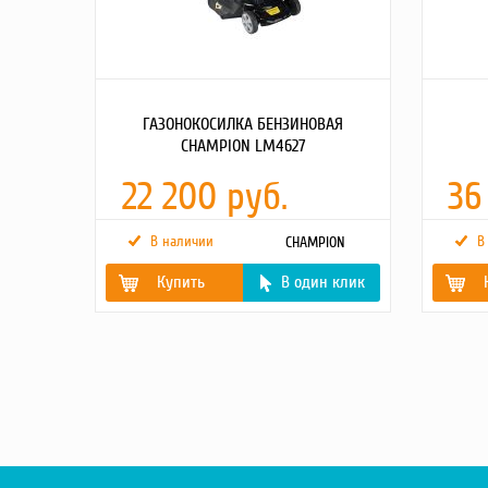
ГАЗОНОКОСИЛКА БЕНЗИНОВАЯ
CHAMPION LM4627
22 200 руб.
36
В наличии
В
CHAMPION
Купить
В один клик
Мощность двигателя,
2.6/3,5
Модель д
(kВт/л.с)
Выходная
Вес без
31.6
л.с.
травосборника, (кг)
Тип запу
Самодвижущаяся
да
Емкость 
Ширина кошения, мм
460
бака, л.
Высота кошения, (мм)
25-75
Объем дв
Тип/объем
/60
Объем ка
травосборника, (л)