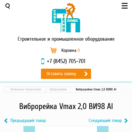
Меню
О компании
Услуги
Новости и акции
Строительное
и промышленное оборудование
Доставка и оплата
Сервис
Корзина
0
Контакты
+7 (8452) 705-701
Каталог
Оставить заявку
Садовая техника
Промышленный обогрев
Бетонные технологии
Виброрейки
Виброрейка Vmax 2,0 ВИ98 Al
Строительные материалы
Строительные леса
Виброрейка Vmax 2,0 ВИ98 Al
Моечное оборудование
Запчасти для малой
Предыдущий товар
Следующий товар
механизации
Previous
Виброрейка
Next
Виброрейка
Окрасочное оборудование