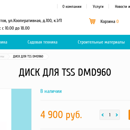
О компании
Услуги
Новости 
атов, ул.Кооперативная, д.100, к.1/П
Корзина
0
: с 10.00 до 18.00
ника
Садовая техника
Каталог
Строительные материалы
0
ины
ДИСК ДЛЯ TSS DMD960
ДИСК ДЛЯ TSS DMD960
В наличии
Next
ДИСК ДЛЯ
TSS
DMD960 -
фотография
товара
4 900 руб.