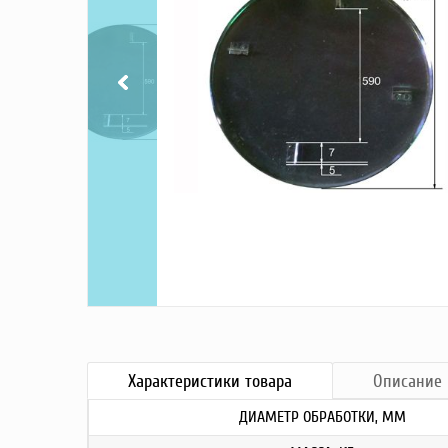
Насосы
Грузоподъемное оборудование
Силовая техника
Складское оснащение
Строительное оборудование
Электростанции
Блок-контейнеры
Строительное оборудование
Сварочное оборудование
Материалы и комплектующие
Двигатели
Синхронные генераторы
Кабины дезинфекции
Характеристики
товара
Описание
ДИАМЕТР ОБРАБОТКИ, ММ