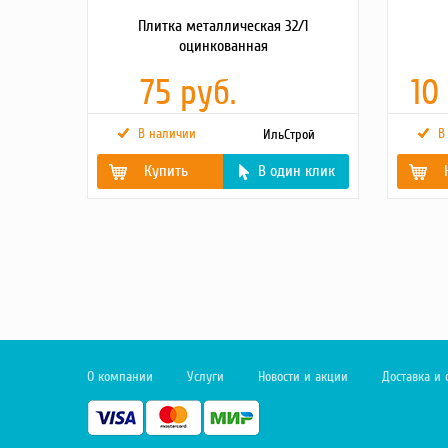
Плитка металлическая 32/1
оцинкованная
75 руб.
10
В наличии
В
ИльСтрой
Купить
В один клик
Материал
оцинкованный
Мощность
л.с.
Размер, мм
300x300
Емкость 
бака, л.
Объем дв
Отверстия (крепления)
32
Объем м
картера, 
Шаг цеп
Толщина, мм
1
О компании
Услуги
Новости и акции
Доставка и 
Ширина
направл
см/дюйм