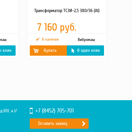
Трансформатор ТСЗИ-2,5 380/36 (Al)
7 160 руб.
В наличии
омаш
Вибромаш
н клик
Купить
В один клик
Масса, кг
30
Габаритные размеры
240x200x380
+7 (8452) 705-701
д.100, к.1/
Оставить заявку