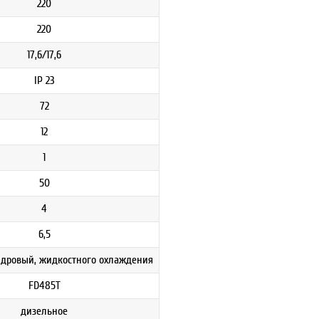
220
220
17,6/17,6
IP 23
72
12
1
50
4
6,5
дровый, жидкостного охлаждения
FD485T
дизельное