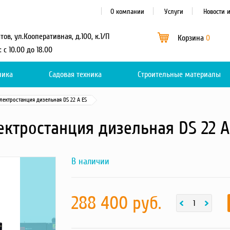
О компании
Услуги
Новости 
атов, ул.Кооперативная, д.100, к.1/П
Корзина
0
: с 10.00 до 18.00
ника
Садовая техника
Каталог
Строительные материалы
0
лектростанция дизельная DS 22 A ES
ектростанция дизельная DS 22 A
В наличии
Next
f37b1e61576e8b09d8d36e7e18ca6284
фотография
товара
288 400 руб.