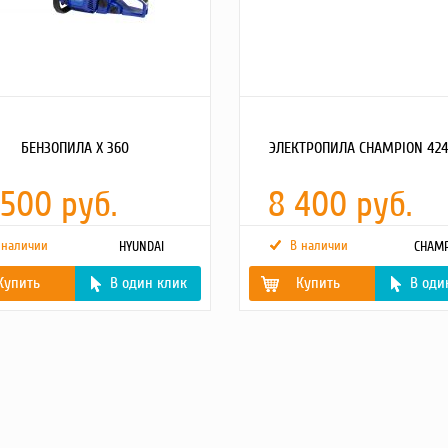
БЕНЗОПИЛА Х 360
ЭЛЕКТРОПИЛА CHAMPION 424N
 500 руб.
8 400 руб.
 наличии
В наличии
HYUNDAI
CHAMP
Купить
В один клик
Купить
В оди
Номинальнаямощность
2,2
 двигателя,
1.6
двигателя,кВт
Вес без шины и цепи (кг)
4,44
топливного
310
Напряжение сети (В/Гц)
230/50
игателя, см3
37.2
Расположение двигателя
продол.
асляного
210
л
Объем масляного бака, л
0,15