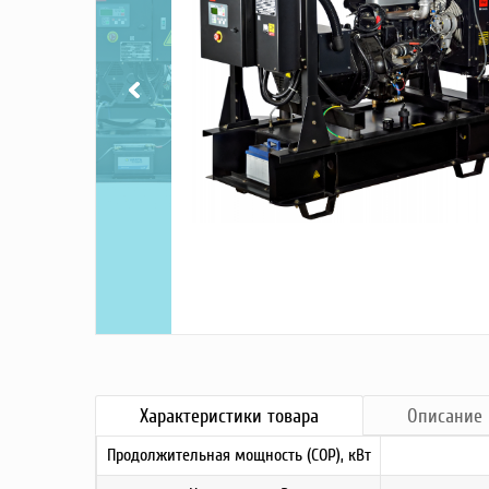
Насосы
Грузоподъемное оборудование
Силовая техника
Складское оснащение
Строительное оборудование
Электростанции
Блок-контейнеры
Строительное оборудование
Сварочное оборудование
Материалы и комплектующие
Двигатели
Синхронные генераторы
Кабины дезинфекции
Характеристики
товара
Описание
Продолжительная мощность (COP), кВт