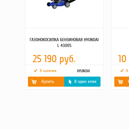
ГАЗОНОКОСИЛКА БЕНЗИНОВАЯ HYUNDAI
L 4300S
25 190 руб.
10
В наличии
В
HYUNDAI
Купить
В один клик
Модель двигателя
HYUNDAI ICV150
Мощность
Выходная мощность,
3.4
л.с.
л.с.
Объем двигателя, см3
139
Емкость 
Емкость топливного
1.0
бака, л.
бака, л.
Объем дв
Объем картера, л
0.5
Объем м
Высота среза
75
картера, 