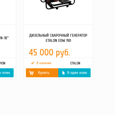
ДИЗЕЛЬНЫЙ СВАРОЧНЫЙ ГЕНЕРАТОР
-18''
ETALON EDW 190
45 000 руб.
В наличии
ION
ETALON
н клик
Купить
В один клик
Источник питания
дизельный двигатель
Мощность
3.6 кВт
Мощность двигателя
9 л.с
Вид топлива
дизельное
Объем топливного
25 л
бака
Тип стартера
ручной