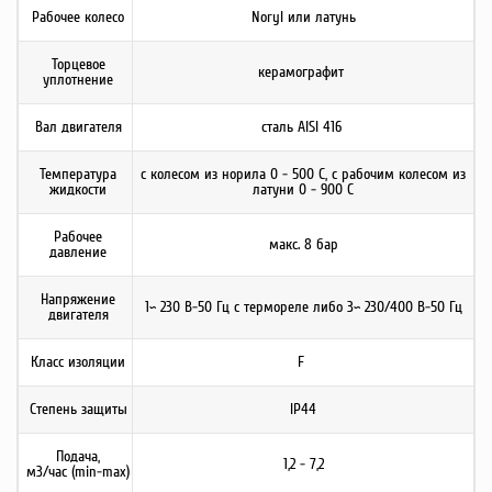
Рабочее колесо
Noryl или латунь
Торцевое
керамографит
уплотнение
Вал двигателя
сталь AISI 416
Температура
с колесом из норила 0 - 500 C, с рабочим колесом из
жидкости
латуни 0 - 900 C
Рабочее
макс. 8 бар
давление
Напряжение
1~ 230 В-50 Гц с термореле либо 3~ 230/400 В-50 Гц
двигателя
Класс изоляции
F
Степень защиты
IP44
Подача,
1,2 - 7,2
м3/час (min-max)