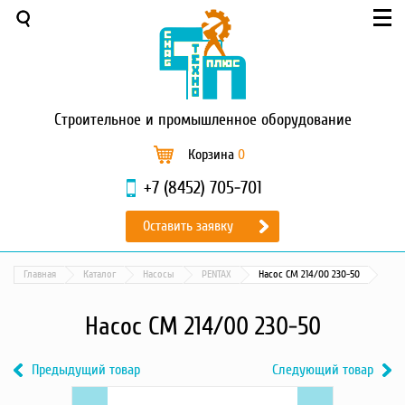
Меню
О компании
Услуги
Новости и акции
Строительное
и промышленное оборудование
Доставка и оплата
Сервис
Корзина
0
Контакты
+7 (8452) 705-701
Каталог
Оставить заявку
Садовая техника
Промышленный обогрев
Главная
Каталог
Насосы
PENTAX
Насос CM 214/00 230-50
Строительные материалы
Строительные леса
Насос CM 214/00 230-50
Моечное оборудование
Запчасти для малой
Предыдущий товар
Следующий товар
механизации
Previous
Насос
Next
Насос
Окрасочное оборудование