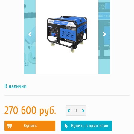
фотография
фотография
товара
товара
Насосы
Грузоподъемное оборудование
Силовая техника
Складское оснащение
Строительное оборудование
Электростанции
Блок-контейнеры
Строительное оборудование
Сварочное оборудование
Материалы и комплектующие
Двигатели
В наличии
Синхронные генераторы
Кабины дезинфекции
270 600 руб.
Купить
Купить в один клик