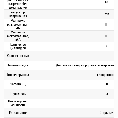
работа на 75%
10
нагрузки без
дозаправ (ч)
Регулятор
AVR
напряжения
Мощность
максимальная,
11
кВт
Мощность
максимальная,
11
кВА
Количество
2
цилиндров
Количество фаз
1
Комплектация
Двигатель, генератор, рама, электронная 
Тип генератора
синхронный
Частота, Гц
50
Глушитель
да
Коэффициент
1
мощности
Исполнение
Открытое