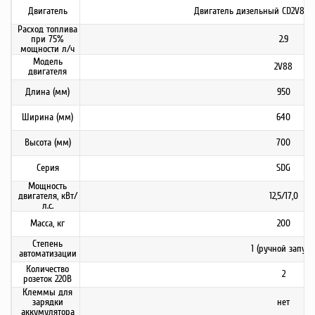
Двигатель
Двигатель дизельный CD2V88F /
Расход топлива
при 75%
2.9
мощности л/ч
Модель
2V88
двигателя
Длина (мм)
950
Ширина (мм)
640
Высота (мм)
700
Серия
SDG
Мощность
двигателя, кВт/
12,5/17,0
л.с.
Масса, кг
200
Степень
1 (ручной запуск
автоматизации
Количество
2
розеток 220В
Клеммы для
зарядки
нет
аккумулятора