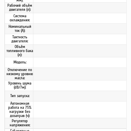
мм):
Рабочий объём
двигателя (л):
Система
охлаждения:
Номинальный
ток (А):
Тактность
двигателя:
Объём
топливного бака
(л):
Модель:
Отключение по
низкому уровню
масла:
Уровень шума
(dB/7м):
Тип запуска:
Автономная
работа на 75%
нагрузки без
дозаправ (ч):
Регулятор
напряжения:
Габаритные