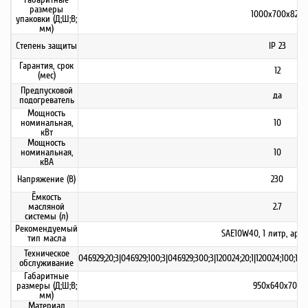
размеры
1000x700x820
упаковки (Д;Ш;В;
мм)
Степень защиты
IP 23
Гарантия, срок
12
(мес)
Предпусковой
да
подогреватель
Мощность
номинальная,
10
кВт
Мощность
номинальная,
10
кВА
Напряжение (В)
230
Ёмкость
масляной
2.7
системы (л)
Рекомендуемый
SAE10W40, 1 литр, арт. 
тип масла
Техническое
046929;20;3|046929;100;3|046929;300;3|120024;20;1|120024;100;1|12
обслуживание
Габаритные
размеры (Д;Ш;В;
950х640х700
мм)
Материал