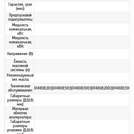
Гарантия, срок
(мес):
Предпусковой
подогреватель:
Мощность
номинальная,
кВт:
Мощность
номинальная,
кВА:
Напряжение (В):
Ёмкость
масляной
системы (л):
Рекомендуемый
тип масла:
Техническое
014808;20;1|014808;50;1|014808;100;1|014808;200;1|014808;300;1|120
обслуживание:
Габаритные
размеры (Д;Ш;В;
мм):
Материал
обмоток
альтернатора:
Габаритные
размеры
упаковки (Д;Ш;В;