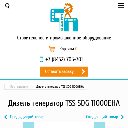
Меню
О компании
Услуги
Новости и акции
Строительное
и промышленное оборудование
Доставка и оплата
Сервис
Корзина
0
Контакты
+7 (8452) 705-701
Каталог
Оставить заявку
Садовая техника
Промышленный обогрев
Портативные
Дизель генератор TSS SDG 11000EHA
Строительные материалы
Строительные леса
Дизель генератор TSS SDG 11000EHA
Моечное оборудование
Запчасти для малой
Предыдущий товар
Следующий товар
механизации
Previous
3220c52cd388d7f900a1bbb7b407a6b4
Next
85375b83a10faaad9
Окрасочное оборудование