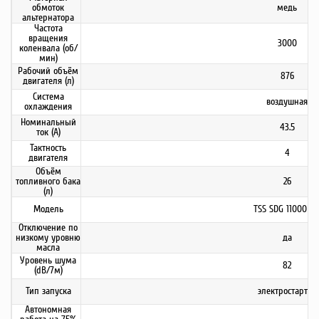
обмоток
медь
альтернатора
Частота
вращения
3000
коленвала (об/
мин)
Рабочий объём
876
двигателя (л)
Система
воздушная
охлаждения
Номинальный
43.5
ток (А)
Тактность
4
двигателя
Объём
топливного бака
26
(л)
Модель
TSS SDG 11000EH
Отключение по
низкому уровню
да
масла
Уровень шума
82
(dB/7м)
Тип запуска
электростартер
Автономная