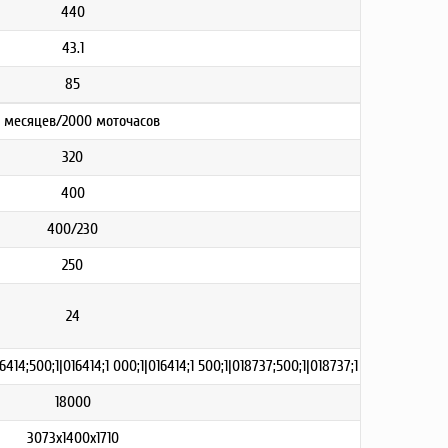
440
43.1
85
 месяцев/2000 моточасов
320
400
400/230
250
24
6414;500;1|016414;1 000;1|016414;1 500;1|018737;500;1|018737;1 000;1|018737;
18000
3073x1400x1710