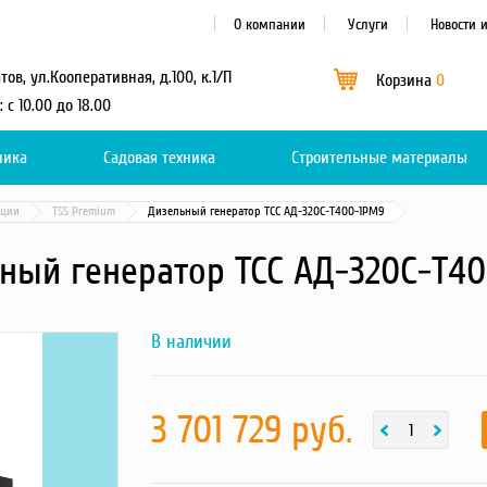
О компании
Услуги
Новости 
атов, ул.Кооперативная, д.100, к.1/П
Корзина
0
: с 10.00 до 18.00
ника
Садовая техника
Каталог
Строительные материалы
0
нции
TSS Premium
Дизельный генератор ТСС АД-320С-Т400-1РМ9
ный генератор ТСС АД-320С-Т4
В наличии
Next
00ccddc35c04c966220b7a56fce7a019
фотография
товара
3 701 729 руб.