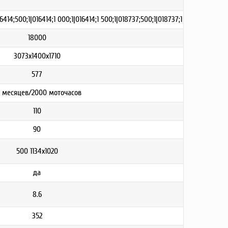
6414;500;1|016414;1 000;1|016414;1 500;1|018737;500;1|018737;1 000;1|018737;
18000
3073x1400x1710
577
 месяцев/2000 моточасов
110
90
500 1134х1020
да
8.6
352