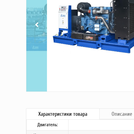
Насосы
Грузоподъемное оборудование
Силовая техника
Складское оснащение
Строительное оборудование
Электростанции
Блок-контейнеры
Строительное оборудование
Сварочное оборудование
Материалы и комплектующие
Двигатели
Синхронные генераторы
Кабины дезинфекции
Характеристики
товара
Описание
Двигатель: