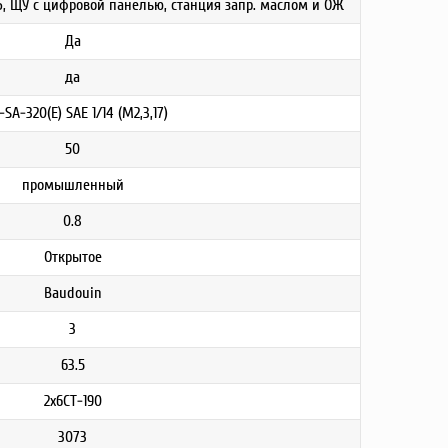
Б, ЩУ с цифровой панелью, станция запр. маслом и ОЖ
Да
да
-SA-320(E) SAE 1/14 (М2,3,17)
50
промышленный
0.8
Открытое
Baudouin
3
63.5
2х6СТ-190
3073