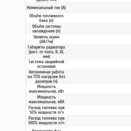
Номинальный ток (А)
Объём топливного
бака (л)
Объём системы
охлаждения (л)
Уровень шума
(dB/7м)
Габариты радиатора
(раст. от пола, В, Ш,
мм)
Система аварийной
остановки
Автономная работа
на 75% нагрузки без
дозаправ (ч)
Мощность
максимальная, кВт
Мощность
максимальная, кВА
Расход топлива при
50% мощности л/ч
Расход топлива при
100% мощности л/ч