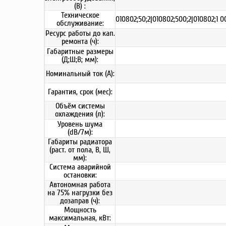
(В) :
Техническое
010802;50;2|010802;500;2|010802;1 000
обслуживание:
Ресурс работы до кап.
ремонта (ч):
Габаритные размеры
(Д;Ш;В; мм):
Номинальный ток (А):
Гарантия, срок (мес):
Объём системы
охлаждения (л):
Уровень шума
(dB/7м):
Габариты радиатора
(раст. от пола, В, Ш,
мм):
Система аварийной
остановки:
Автономная работа
на 75% нагрузки без
дозаправ (ч):
Мощность
максимальная, кВт: