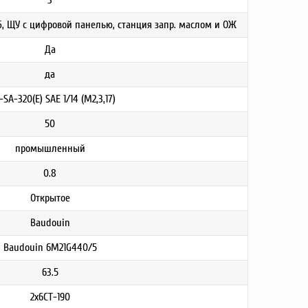
3
Б, ЩУ с цифровой панелью, станция запр. маслом и ОЖ
Да
да
-SA-320(E) SAE 1/14 (М2,3,17)
50
промышленный
0.8
Открытое
Baudouin
Baudouin 6M21G440/5
63.5
2х6СТ-190