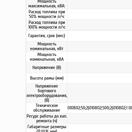
Мощность
максимальная, кВА:
Расход топлива при
50% мощности л/ч:
Расход топлива при
100% мощности л/ч:
Гарантия, срок (мес)
Мощность
номинальная, кВт
Мощность
номинальная, кВА
Напряжение (В)
Высота рамы (мм)
Напряжение
бортового
электрооборудования,
(В)
Техническое
010802;50;2|010802;500;2|010802;1 000
обслуживание
Ресурс работы до кап.
ремонта (ч)
Габаритные размеры
(Д;Ш;В; мм)