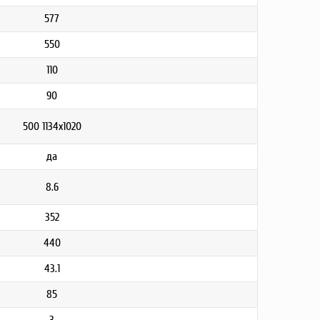
577
550
110
90
500 1134х1020
да
8.6
352
440
43.1
85