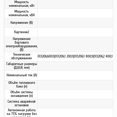
Мощность
номинальная, кВт
Мощность
номинальная, кВА
Напряжение (В)
Картинки2
Напряжение
бортового
электрооборудования,
(В)
Техническое
013206;600;1|013206;1 200;1|013206;1 800;1|013206;2 400;1|0
обслуживание
Габаритные размеры
(Д;Ш;В; мм)
Номинальный ток (А)
Объём топливного
бака (л)
Объём системы
охлаждения (л)
Система аварийной
остановки
Автономная работа
на 75% нагрузки без