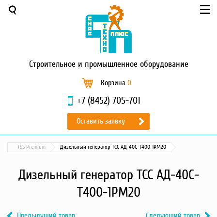
Меню
О компании
Услуги
Новости и акции
Строительное
и промышленное оборудование
Доставка и оплата
Сервис
Корзина
0
Контакты
+7 (8452) 705-701
Каталог
Оставить заявку
Садовая техника
Промышленный обогрев
TSS Premium
Дизельный генератор ТСС АД-40С-Т400-1РМ20
Строительные материалы
Строительные леса
Дизельный генератор ТСС АД-40С-
Моечное оборудование
Т400-1РМ20
Запчасти для малой
механизации
Предыдущий товар
Следующий товар
Окрасочное оборудование