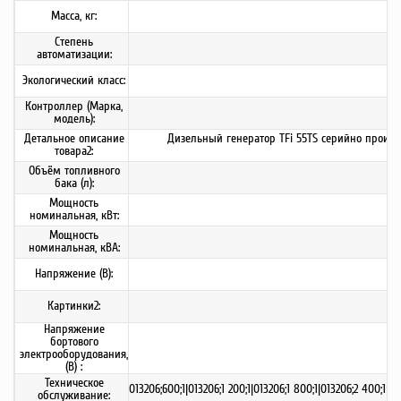
Масса, кг:
Степень
автоматизации:
Экологический класс:
Контроллер (Марка,
модель):
Детальное описание
Дизельный генератор TFi 55TS серийно произв
товара2:
Объём топливного
бака (л):
Мощность
номинальная, кВт:
Мощность
номинальная, кВА:
Напряжение (В):
Картинки2:
Напряжение
бортового
электрооборудования,
(В) :
Техническое
013206;600;1|013206;1 200;1|013206;1 800;1|013206;2 400;1|0
обслуживание: