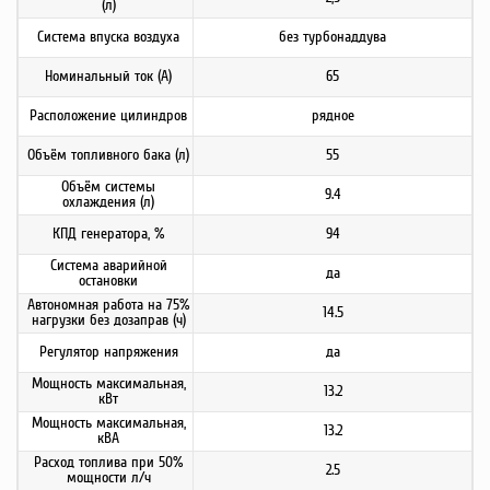
(л)
Система впуска воздуха
без турбонаддува
Номинальный ток (А)
65
Расположение цилиндров
рядное
Объём топливного бака (л)
55
Объём системы
9.4
охлаждения (л)
КПД генератора, %
94
Система аварийной
да
остановки
Автономная работа на 75%
14.5
нагрузки без дозаправ (ч)
Регулятор напряжения
да
Мощность максимальная,
13.2
кВт
Мощность максимальная,
13.2
кВА
Расход топлива при 50%
2.5
мощности л/ч