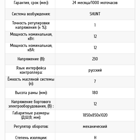
Гарантия, срок (мес):
24 месяца/1000 моточасов
Система возбуждения:
SHUNT
Точность регулировки
1
напряжения (± %):
Мощность номинальная,
12
кВт:
Мощность номинальная,
12
кВА:
Напряжение (В):
230
Язык интерфейса
русский
контроллера:
Ёмкость масляной системы
7
(л):
Высота рамы (мм):
180
Напряжение бортового
12
электрооборудования, (В) :
Габаритные размеры
1850x850x1020
(Д;Ш;В; мм):
Регулятор оборотов:
механический
Степень изоляции:
Н