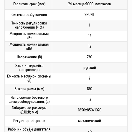
Гарантия, срок (мес)
24 месяца/1000 моточасов
Система возбуждения
SHUNT
Точность регулировки
1
напряжения (± %)
Мощность номинальная,
12
кВт
Мощность номинальная,
12
кВА
Напряжение (В)
230
Язык интерфейса
русский
контроллера
Ёмкость масляной системы
7
(л)
Высота рамы (мм)
180
Напряжение бортового
12
электрооборудования, (В)
Габаритные размеры
1850x850x1020
(Д;Ш;В; мм)
Регулятор оборотов
механический
Рабочий объём двигателя
2,5