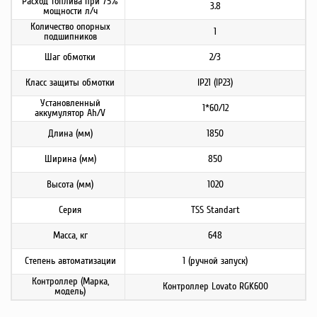
Расход топлива при 75%
3.8
мощности л/ч
Количество опорных
1
подшипников
Шаг обмотки
2/3
Класс защиты обмотки
IP21 (IP23)
Установленный
1*60/12
аккумулятор Ah/V
Длина (мм)
1850
Ширина (мм)
850
Высота (мм)
1020
Серия
TSS Standart
Масса, кг
648
Степень автоматизации
1 (ручной запуск)
Контроллер (Марка,
Контроллер Lovato RGK600
модель)