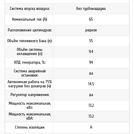
Система впуска воздуха:
без турбонаддува
Номинальный ток (А):
65
Расположение цилиндров:
рядное
Объём топливного бака (л):
55
Объём системы
9.4
охлаждения (л):
КПД генератора, %:
94
Система аварийной
да
остановки:
Автономная работа на 75%
14.5
нагрузки без дозаправ (ч):
Регулятор напряжения:
да
Мощность максимальная,
13.2
кВт:
Мощность максимальная,
13.2
кВА:
Степень изоляции
Н