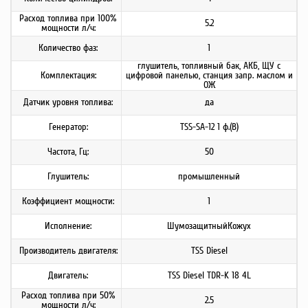
Расход топлива при 100%
5.2
мощности л/ч:
Количество фаз:
1
глушитель, топливный бак, АКБ, ЩУ с
Комплектация:
цифровой панелью, станция запр. маслом и
ОЖ
Датчик уровня топлива:
да
Генератор:
TSS-SA-12 1 ф.(B)
Частота, Гц:
50
Глушитель:
промышленный
Коэффициент мощности:
1
Исполнение:
ШумозащитныйКожух
Производитель двигателя:
TSS Diesel
Двигатель:
TSS Diesel TDR-K 18 4L
Расход топлива при 50%
2.5
мощности л/ч: