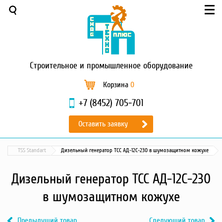
Меню
О компании
Услуги
Новости и акции
Строительное
и промышленное оборудование
Доставка и оплата
Сервис
Корзина
0
Контакты
+7 (8452) 705-701
Каталог
Оставить заявку
Садовая техника
Промышленный обогрев
TSS Standart
Дизельный генератор ТСС АД-12С-230 в шумозащитном кожухе
Строительные материалы
Строительные леса
Дизельный генератор ТСС АД-12С-230
Моечное оборудование
в шумозащитном кожухе
Запчасти для малой
механизации
Предыдущий товар
Следующий товар
Окрасочное оборудование