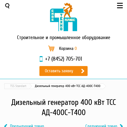
Меню
О компании
Услуги
Новости и акции
Строительное
и промышленное оборудование
Доставка и оплата
Сервис
Корзина
0
Контакты
+7 (8452) 705-701
Каталог
Оставить заявку
Садовая техника
Промышленный обогрев
TSS Standart
Дизельный генератор 400 кВт ТСС АД-400С-Т400
Строительные материалы
Строительные леса
Дизельный генератор 400 кВт ТСС
Моечное оборудование
АД-400С-Т400
Запчасти для малой
механизации
Предыдущий товар
Следующий товар
Окрасочное оборудование