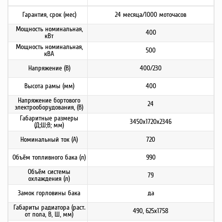
Гарантия, срок (мес)
24 месяца/1000 моточасов
Мощность номинальная,
400
кВт
Мощность номинальная,
500
кВА
Напряжение (В)
400/230
Высота рамы (мм)
400
Напряжение бортового
24
электрооборудования, (В)
Габаритные размеры
3450x1720x2346
(Д;Ш;В; мм)
Номинальный ток (А)
720
Объём топливного бака (л)
990
Объём системы
79
охлаждения (л)
Замок горловины бака
да
Габариты радиатора (раст.
490, 625x1758
от пола, В, Ш, мм)