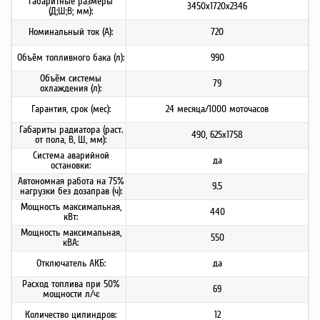
Габаритные размеры
3450x1720x2346
(Д;Ш;В; мм):
Номинальный ток (А):
720
Объём топливного бака (л):
990
Объём системы
79
охлаждения (л):
Гарантия, срок (мес):
24 месяца/1000 моточасов
Габариты радиатора (раст.
490, 625x1758
от пола, В, Ш, мм):
Система аварийной
да
остановки:
Автономная работа на 75%
9.5
нагрузки без дозаправ (ч):
Мощность максимальная,
440
кВт:
Мощность максимальная,
550
кВА:
Отключатель АКБ:
да
Расход топлива при 50%
69
мощности л/ч:
Количество цилиндров:
12