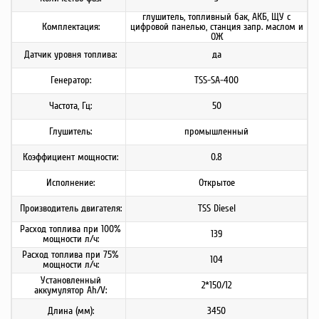
глушитель, топливный бак, АКБ, ЩУ с
Комплектация:
цифровой панелью, станция запр. маслом и
ОЖ
Датчик уровня топлива:
да
Генератор:
TSS-SA-400
Частота, Гц:
50
Глушитель:
промышленный
Коэффициент мощности:
0.8
Исполнение:
Открытое
Производитель двигателя:
TSS Diesel
Расход топлива при 100%
139
мощности л/ч:
Расход топлива при 75%
104
мощности л/ч:
Установленный
2*150/12
аккумулятор Ah/V:
Длина (мм):
3450