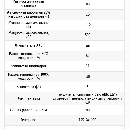
Система аварийной
да
остановки
Автономная работа на 75%
9.5
нагрузки без дозаправ (ч)
Мощность максимальная,
440
кВт
Мощность максимальная,
550
кВА
Отключатель АКБ
да
Расход топлива при 50%
69
мощности л/ч
Количество цилиндров
12
Расход топлива при 100%
139
мощности л/ч
Количество фаз
3
глушитель, топливный бак, АКБ, ЩУ с
Комплектация
цифровой панелью, станция запр. маслом и
ОЖ
Датчик уровня топлива
да
Генератор
TSS-SA-400