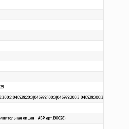
929
8;300;2|046929;20;3|046929;100;3|046929;200;3|046929;300;3
нительная опция - АВР арт.190028)