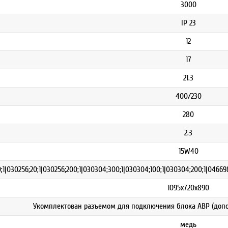
3000
IP 23
12
17
21.3
400/230
280
2.3
15W40
;1|030256;20;1|030256;200;1|030304;300;1|030304;100;1|030304;200;1|04669
1095х720х890
Укомплектован разъемом для подключения блока АВР (допол
медь