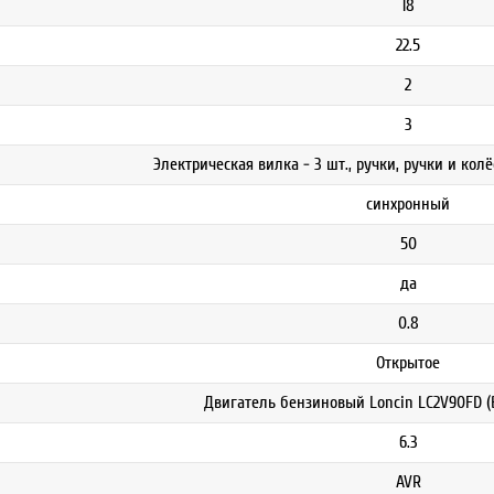
18
22.5
2
3
Электрическая вилка - 3 шт., ручки, ручки и колё
синхронный
50
да
0.8
Открытое
Двигатель бензиновый Loncin LC2V90FD (B
6.3
AVR