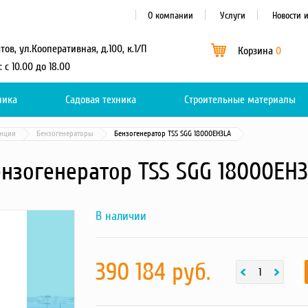
О компании
Услуги
Новости 
атов, ул.Кооперативная, д.100, к.1/П
Корзина
0
: с 10.00 до 18.00
ника
Садовая техника
Каталог
Строительные материалы
0
анции
Бензогенераторы
Бензогенератор TSS SGG 18000EH3LA
нзогенератор TSS SGG 18000EH
В наличии
Next
cc230c2f00a5fe6fcd6f4abb2e16cf74
фотография
товара
390 184 руб.