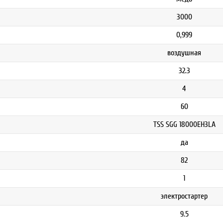
3000
0,999
воздушная
32.3
4
60
TSS SGG 18000EH3LA
да
82
1
электростартер
9.5