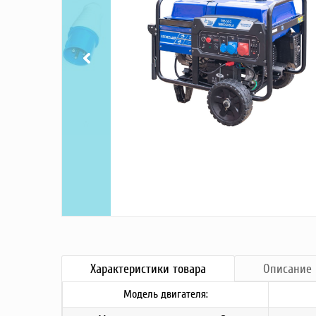
Насосы
Грузоподъемное оборудование
Силовая техника
Складское оснащение
Строительное оборудование
Электростанции
Блок-контейнеры
Строительное оборудование
Сварочное оборудование
Материалы и комплектующие
Двигатели
Синхронные генераторы
Кабины дезинфекции
Характеристики
товара
Описание
Модель двигателя: