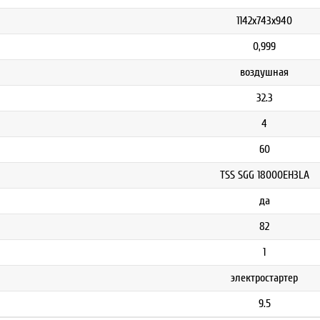
1142х743х940
0,999
воздушная
32.3
4
60
TSS SGG 18000EH3LA
да
82
1
электростартер
9.5