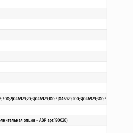
8;300;2|046929;20;3|046929;100;3|046929;200;3|046929;300;3
нительная опция - АВР арт.190028)