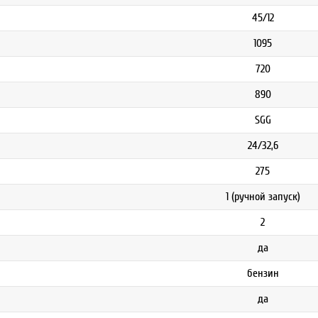
45/12
1095
720
890
SGG
24/32,6
275
1 (ручной запуск)
2
да
бензин
да