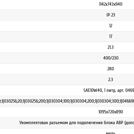
1142х743х940
IP 23
12
17
21.3
400/230
280
2.3
SAE10W40, 1 литр, арт. 046
;1|030256;20;1|030256;200;1|030304;100;1|030304;200;1|030304;300;1|04669
1095х720х890
Укомплектован разъемом для подключения блока АВР (допол
медь