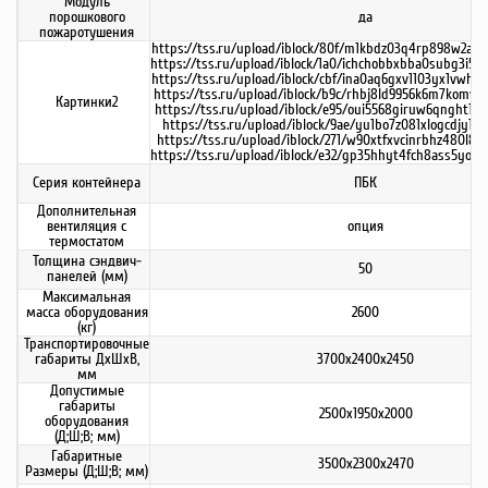
Модуль
порошкового
да
пожаротушения
https://tss.ru/upload/iblock/80f/m1kbdz03q4rp898w2ap0dv
https://tss.ru/upload/iblock/1a0/ichchobbxbba0subg3i52
https://tss.ru/upload/iblock/cbf/ina0aq6gxv1103yx1vwhe
https://tss.ru/upload/iblock/b9c/rhbj8ld9956k6m7komvxbc
Картинки2
https://tss.ru/upload/iblock/e95/oui5568giruw6qnght1bpt
https://tss.ru/upload/iblock/9ae/yu1bo7z081xlogcdjy10243
https://tss.ru/upload/iblock/271/w90xtfxvcinrbhz480l89z
https://tss.ru/upload/iblock/e32/gp35hhyt4fch8ass5yo97
Серия контейнера
ПБК
Дополнительная
вентиляция с
опция
термостатом
Толщина сэндвич-
50
панелей (мм)
Максимальная
масса оборудования
2600
(кг)
Транспортировочные
габариты ДхШхВ,
3700х2400х2450
мм
Допустимые
габариты
2500х1950х2000
оборудования
(Д;Ш;В; мм)
Габаритные
3500х2300х2470
Размеры (Д;Ш;В; мм)