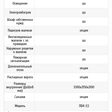
Освещение
да
Электрообогрев
да
Шкаф собственных
да
нужд
Подогрев жалюзи
опция
Вентиляционные
жалюзи с эл.
да
приводом
Наружные решетки
да
к жалюзи
Пожарная
да
сигнализация
Дополнительный
опция
отсек
Распашные ворота
опция
Размеры
внутренние (ДхШхВ
3300х2150х2100
мм)
Салазки
опция
Модель
ПБК-3,5