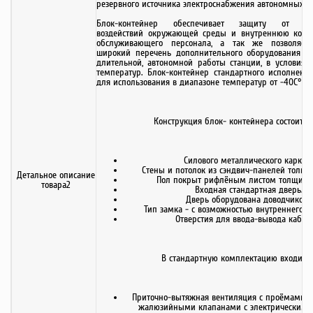
резервного источника электроснабжения автономных об
Блок-контейнер обеспечивает защиту от неб
воздействий окружающей среды и внутреннюю комф
обслуживающего персонала, а так же позволяет 
широкий перечень дополнительного оборудования д
длительной, автономной работы станции, в условиях
температур. Блок-контейнер стандартного исполнени
для использования в диапазоне температур от -40С° до
Конструкция блок- контейнера состоит из
Силового металлического каркас
Стены и потолок из сэндвич-панелей толщи
Детальное описание
Пол покрыт рифлёным листом толщино
товара2
Входная стандартная дверь.
Дверь оборудована доводчиком.
Тип замка - с возможностью внутреннего з
Отверстия для ввода-вывода кабел
В стандартную комплектацию входит:
Приточно-вытяжная вентиляция с проёмами,
жалюзийными клапанами с электрическим 