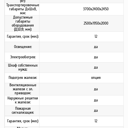
(кг):
Транспортировочные
габариты ДхШхВ,
3700х2400х2450
мм:
Допустимые
габариты
2500х1950х2000
оборудования
(Д;Ш;В; мм):
Гарантия, срок (мес):
12
Освещение:
да
Электрообогрев:
да
Шкаф собственных
да
нужд:
Подогрев жалюзи:
опция
Вентиляционные
жалюзи с эл.
да
приводом:
Наружные решетки
да
к жалюзи:
Пожарная
да
сигнализация:
Гарантия, срок (мес)
12