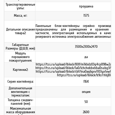
Транспортировочные
проушина
узлы:
Масса, кг:
1575
Панельные блок-контейнеры серийно производя
Детальное описание
предназначены для размещения и хранения обо
товара2:
частности, электростанций используемых в качест
резервного источника электроснабжения автономных
Габаритные
3500х2300х2470
Размеры (Д;Ш;В; мм):
Модуль
порошкового
да
пожаротушения:
https://tss.ru/upload/iblock/80f/m1kbdz03q4rp898w2ap0dv
https://tss.ru/upload/iblock/1a0/ichchobbxbba0subg3i52
Картинки2:
https://tss.ru/upload/iblock/cbf/ina0aq6gxv1103yx1vwhe
https://tss.ru/upload/iblock/b9c/rhbj8ld9
Серия контейнера:
ПБК
Дополнительная
вентиляция с
опция
термостатом:
Толщина сэндвич-
50
панелей (мм):
Максимальная
масса оборудования
2600