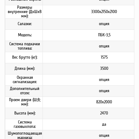
Размеры
внутренние (ДхШхВ
3300х2150х2100
мм):
Салазки:
опция
Модель:
ПБК-3,5
Система подкачки
опция
топлива:
Вес брутто (кг):
1575
Длина (мм):
3500
Охранная
опция
сигнализация:
Дополнительный
опция
отсек:
Проем двери (Ш;В;
820х2000
мм):
Высота (мм):
2470
Система
да
газовыхлопа:
Шумопоглощающая
опция
маркиза: