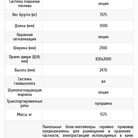
Система подкачки
опция
топлива
Вес брутто (кг)
1575
Длина (мм)
3500
Охранная
опция
сигнализация
Ширина (мм)
2300
Проем двери (Ш;В;
820х2000
мм)
Высота (мм)
2470
Система
да
газовыхлопа
Шумопоглощающая
опция
маркиза
Транспортировочные
проушина
узлы
Масса, кг
1575
Панельные блок-контейнеры серийно производя
предназначены для размещения и хранения обо
частности, электростанций используемых в качест