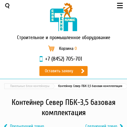
Меню
О компании
Услуги
Новости и акции
Строительное
и промышленное оборудование
Доставка и оплата
Сервис
Корзина
0
Контакты
+7 (8452) 705-701
Каталог
Оставить заявку
Садовая техника
Промышленный обогрев
Панельные блок-контейнеры
Контейнер Север ПБК-3,5 базовая комплектация
Строительные материалы
Строительные леса
Контейнер Север ПБК-3,5 базовая
Моечное оборудование
комплектация
Запчасти для малой
механизации
Предыдущий товар
Следующий товар
Окрасочное оборудование