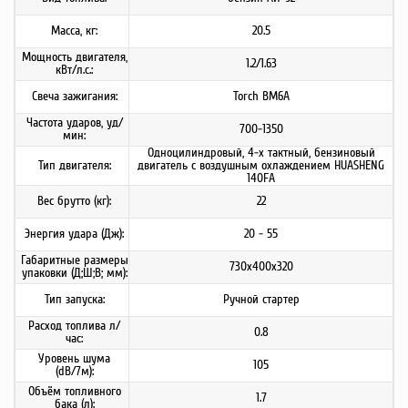
Масса, кг:
20.5
Мощность двигателя,
1.2/1.63
кВт/л.с.:
Свеча зажигания:
Torch BM6A
Частота ударов, уд/
700-1350
мин:
Одноцилиндровый, 4-х тактный, бензиновый
Тип двигателя:
двигатель с воздушным охлаждением HUASHENG
140FA
Вес брутто (кг):
22
Энергия удара (Дж):
20 - 55
Габаритные размеры
730х400х320
упаковки (Д;Ш;В; мм):
Тип запуска:
Ручной стартер
Расход топлива л/
0.8
час:
Уровень шума
105
(dB/7м):
Объём топливного
1.7
бака (л):