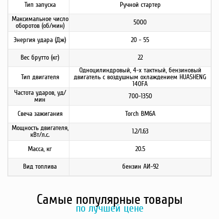
Тип запуска
Ручной стартер
Максимальное число
5000
оборотов (об/мин)
Энергия удара (Дж)
20 - 55
Вес брутто (кг)
22
Одноцилиндровый, 4-х тактный, бензиновый
Тип двигателя
двигатель с воздушным охлаждением HUASHENG
140FA
Частота ударов, уд/
700-1350
мин
Свеча зажигания
Torch BM6A
Мощность двигателя,
1.2/1.63
кВт/л.с.
Масса, кг
20.5
Вид топлива
бензин АИ-92
Самые популярные товары
по лучшей цене