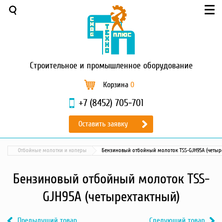
Меню
О компании
Услуги
Новости и акции
Строительное
и промышленное оборудование
Доставка и оплата
Сервис
Корзина
0
Контакты
+7 (8452) 705-701
Каталог
Оставить заявку
Садовая техника
Промышленный обогрев
Отбойные молотки и коперы
Бензиновый отбойный молоток TSS-GJH95A (четыр
Строительные материалы
Строительные леса
Бензиновый отбойный молоток TSS-
Моечное оборудование
GJH95A (четырехтактный)
Запчасти для малой
механизации
Предыдущий товар
Следующий товар
Окрасочное оборудование