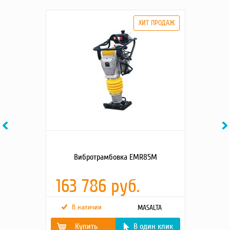
Previous
Ne
Вибротрамбовка EMR85M
163 786 руб.
В наличии
MASALTA
Купить
В один клик