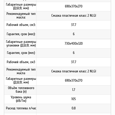
Габаритные размеры
690х370х270
(Д;Ш;В; мм):
Рекомендуемый тип
Смазка пластичная класс 2 NLGI
масла:
Рабочий объем, см3:
37.7
Гарантия, срок (мес):
6
Габаритные размеры
730х400х320
упаковки (Д;Ш;В; мм)
Гарантия, срок (мес)
6
Рабочий объем, см3
37.7
Рекомендуемый тип
Смазка пластичная класс 2 NLGI
масла
Габаритные размеры
690х370х270
(Д;Ш;В; мм)
Объём топливного
1.7
бака (л)
Уровень шума
105
(dB/7м)
Расход топлива л/час
0.8