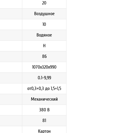
20
Воздушное
10
Водяное
H
86
1070х320х990
0.1-9,99
от0,3+0,3 до 1,5+1,5
Механический
380 В
81
Картон