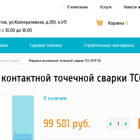
О компании
Услуги
Новости 
атов, ул.Кооперативная, д.100, к.1/П
Корзина
0
: с 10.00 до 18.00
ника
Садовая техника
Каталог
Строительные материалы
0
чечная сварка
Машина контактной точечной сварки ТСС МТР-10
контактной точечной сварки ТС
В наличии
Next
659e2bce90fc0a4208c47a43facdcf7e
фотография
товара
99 581 руб.