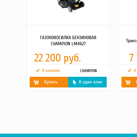
ГАЗОНОКОСИЛКА БЕНЗИНОВАЯ
Транс
CHAMPION LM4627
22 200 руб.
7
В наличии
В
CHAMPION
Купить
В один клик
Мощность двигателя,
2.6/3,5
(kВт/л.с)
Масса, кг
Вес без
31.6
травосборника, (кг)
Габарит
Самодвижущаяся
да
Ширина кошения, мм
460
Высота кошения, (мм)
25-75
Тип/объем
/60
травосборника, (л)