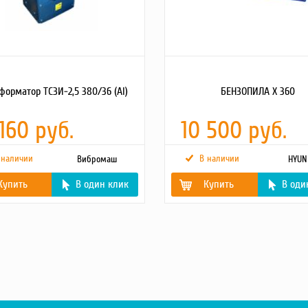
форматор ТСЗИ-2,5 380/36 (Al)
БЕНЗОПИЛА Х 360
 160 руб.
10 500 руб.
 наличии
В наличии
Вибромаш
HYUN
Купить
В один клик
Купить
В оди
30
Мощность двигателя,
1.6
л.с.
ные размеры
240x200x380
Емкость топливного
310
бака, л.
Объем двигателя, см3
37.2
Объем масляного
210
картера, л