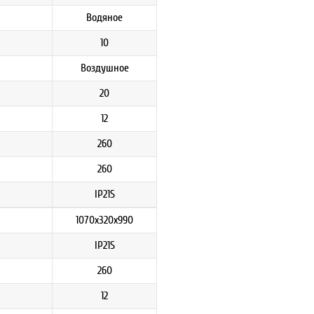
Водяное
10
Воздушное
20
12
260
260
IP21S
1070х320х990
IP21S
260
12