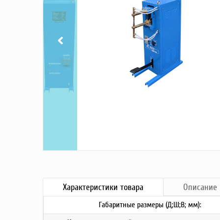
Насосы
Грузоподъемное оборудование
Силовая техника
Складское оснащение
Строительное оборудование
Электростанции
Блок-контейнеры
Строительное оборудование
Сварочное оборудование
Материалы и комплектующие
Двигатели
Синхронные генераторы
Кабины дезинфекции
Характеристики
товара
Описание
Габаритные размеры (Д;Ш;В; мм):