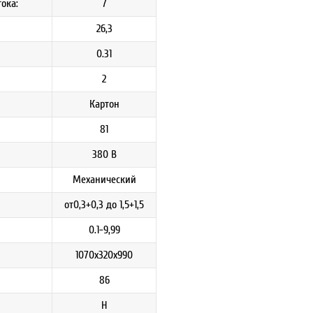
ока:
7
26,3
0.31
2
Картон
81
380 В
Механический
от0,3+0,3 до 1,5+1,5
0.1-9,99
1070х320х990
86
H