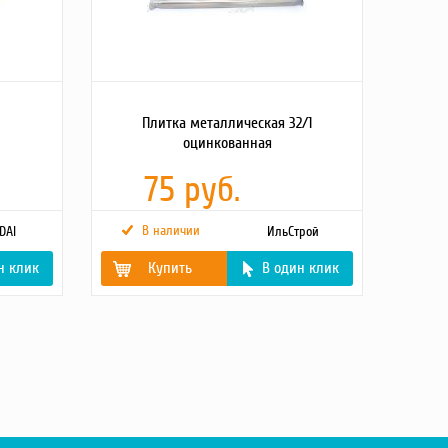
Плитка металлическая 32/1
оцинкованная
75 руб.
В наличии
DAI
ИльСтрой
н клик
Купить
В один клик
Материал
оцинкованный
Размер, мм
300x300
Отверстия (крепления)
32