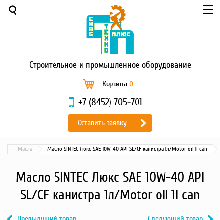
Меню
О компании
Услуги
Новости и акции
Строительное
и промышленное оборудование
Доставка и оплата
Сервис
Корзина
0
Контакты
+7 (8452) 705-701
Каталог
Оставить заявку
Садовая техника
Промышленный обогрев
Масла
Масло SINTEC Люкс SAE 10W-40 API SL/CF канистра 1л/Motor oil 1l can
Строительные материалы
Строительные леса
Масло SINTEC Люкс SAE 10W-40 API
Моечное оборудование
SL/CF канистра 1л/Motor oil 1l can
Запчасти для малой
механизации
Предыдущий товар
Следующий товар
Окрасочное оборудование