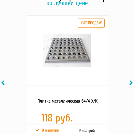
по лучшей цене
Previous
Ne
Плитка металлическая 64/4 Х/К
118 руб.
В наличии
ИльСтрой