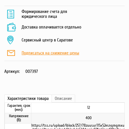
Формирование счета для
юридического лица
Доставка оплачивается отдельно
Сервисный центр в Саратове
Подписаться на снижение цены
Артикул:
007397
Характеристики
товара
Описание
Гарантия, срок
12
(мес):
Напряжение
400
(В):
https://tss.ru/upload/iblock/257/78zuusur115x52esnqmgmxue5h