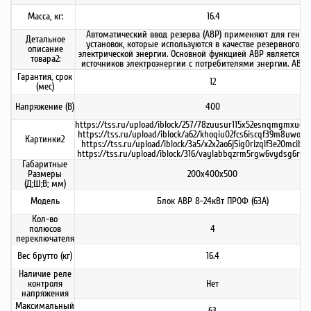
Масса, кг:
16.4
Автоматический ввод резерва (АВР) применяют для генер
Детальное
установок, которые используются в качестве резервного и
описание
электрической энергии. Основной функцией АВР является к
товара2:
источников электроэнергии с потребителями энергии. АВР
Гарантия, срок
12
(мес)
Напряжение (В)
400
https://tss.ru/upload/iblock/257/78zuusur115x52esnqmgmxue5h1
https://tss.ru/upload/iblock/a62/khoqiu02fcs6iscqf39m8uwo0r7
Картинки2
https://tss.ru/upload/iblock/3a5/x2x2ao6j5ig0rizqlf3e20mcibu2
https://tss.ru/upload/iblock/316/vaylabbqzrm5rgw6vydsg6r1t8
Габаритные
Размеры
200х400х500
(Д;Ш;В; мм)
Модель
Блок АВР 8-24кВт ПРОФ (63А)
Кол-во
полюсов
4
переключателя
Вес брутто (кг)
16.4
Наличие реле
контроля
Нет
напряжения
Максимальный
63