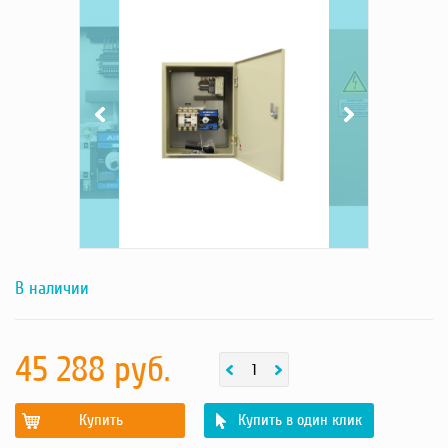
фотография
фотография
товара
товара
Насосы
Грузоподъемное оборудование
Силовая техника
Складское оснащение
Строительное оборудование
Электростанции
Блок-контейнеры
Строительное оборудование
Сварочное оборудование
Материалы и комплектующие
Двигатели
В наличии
Синхронные генераторы
Кабины дезинфекции
45 288 руб.
Купить
Купить в один клик