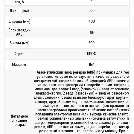
ток, А
Длина (мм)
200
Ширина (мм)
400
Блок зарядки
да
АКБ
Высота (мм)
500
Серия
ПРОФ
Масса, кг
16.4
Автоматический ввод резерва (АВР) применяют для генер
установок, которые используются в качестве резервного и
электрической энергии. Основной функцией АВР является к
источников электроэнергии с потребителями энергии. АВ
минимум два ввода: 1 ввод (основной) – ввод от основного 
электроэнергии, 2 ввод (резервный) – ввод от резервного и
электроэнергии. Вводы взаимно блокируют друг друга – од
замкнут, другой разомкнут. В нормальном положении осно
замкнут и от постоянного источника (как правило это 
электропередачи) происходит снабжение потребителей. В
попадания электропитания (или выхода качества электроэн
Детальное
рамки установленных значений) система автоматики про
описание
запуск генераторной установки. После выхода установки на
товара2
режим, АВР производит коммутацию потребителя электроэ
резервный источник – генераторную установку. При поя