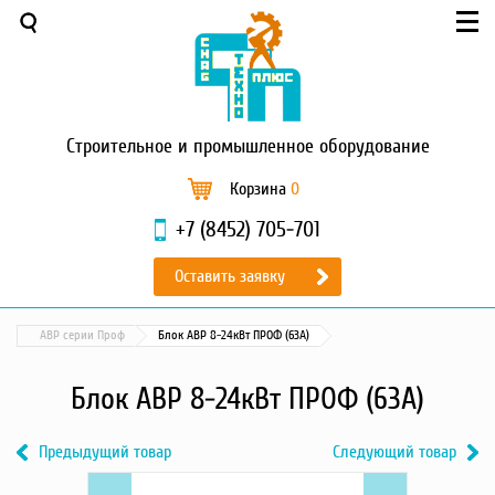
Меню
О компании
Услуги
Новости и акции
Строительное
и промышленное оборудование
Доставка и оплата
Сервис
Корзина
0
Контакты
+7 (8452) 705-701
Каталог
Оставить заявку
Садовая техника
Промышленный обогрев
АВР серии Проф
Блок АВР 8-24кВт ПРОФ (63А)
Строительные материалы
Строительные леса
Блок АВР 8-24кВт ПРОФ (63А)
Моечное оборудование
Запчасти для малой
Предыдущий товар
Следующий товар
механизации
Previous
b4fe06bb032a26d75025cc41e358169a
Next
e7ee9faf7d044faf1
Окрасочное оборудование