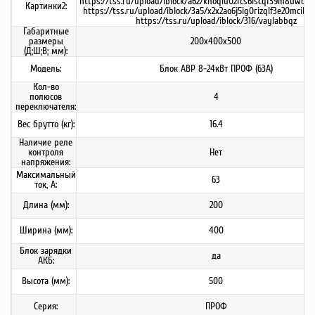
https://tss.ru/upload/iblock/a62/khoqiu02fcs6iscqf39m8uwo0r7
Картинки2:
https://tss.ru/upload/iblock/3a5/x2x2ao6j5ig0rizqlf3e20mcibu2
https://tss.ru/upload/iblock/316/vaylabbqz
Габаритные
размеры
200х400х500
(Д;Ш;В; мм):
Модель:
Блок АВР 8-24кВт ПРОФ (63А)
Кол-во
полюсов
4
переключателя:
Вес брутто (кг):
16.4
Наличие реле
контроля
Нет
напряжения:
Максимальный
63
ток, А:
Длина (мм):
200
Ширина (мм):
400
Блок зарядки
да
АКБ:
Высота (мм):
500
Серия:
ПРОФ