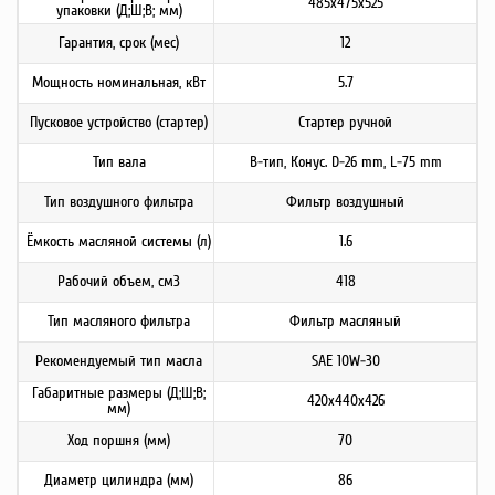
485х475х525
упаковки (Д;Ш;В; мм)
Гарантия, срок (мес)
12
Мощность номинальная, кВт
5.7
Пусковое устройство (стартер)
Стартер ручной
Тип вала
B-тип, Конус. D-26 mm, L-75 mm
Тип воздушного фильтра
Фильтр воздушный
Ёмкость масляной системы (л)
1.6
Рабочий объем, см3
418
Тип масляного фильтра
Фильтр масляный
Рекомендуемый тип масла
SAE 10W-30
Габаритные размеры (Д;Ш;В;
420х440х426
мм)
Ход поршня (мм)
70
Диаметр цилиндра (мм)
86