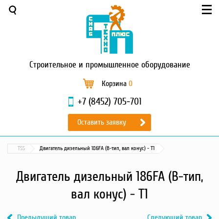
Меню
О компании
Услуги
Новости и акции
Строительное
и промышленное оборудование
Доставка и оплата
Сервис
Корзина
0
Контакты
+7 (8452) 705-701
Каталог
Оставить заявку
Садовая техника
Промышленный обогрев
TSS
Двигатель дизельный 186FA (B-тип, вал конус) - T1
Строительные материалы
Строительные леса
Двигатель дизельный 186FA (B-тип,
Моечное оборудование
вал конус) - T1
Запчасти для малой
механизации
Предыдущий товар
Следующий товар
Окрасочное оборудование