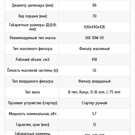
Диаметр цилиндра (мм):
86
Ход поршня (мм):
70
Габаритные размеры (Д;Ш;В;
420х440х426
мм):
Рекомендуемый тип масла:
SAE 10W-30
Тип масляного фильтра:
Фильтр масляный
Рабочий объем, см3:
418
Ёмкость масляной системы (л):
1.6
Тип воздушного фильтра:
Фильтр воздушный
Тип вала:
B-тип, Конус. D-26 mm, L-75 mm
Пусковое устройство (стартер):
Стартер ручной
Мощность номинальная, кВт:
5.7
Гарантия, срок (мес):
12
Габаритные размеры