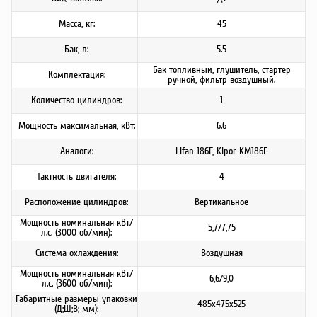
Масса, кг:
45
Бак, л:
5.5
Бак топливный, глушитель, стартер
Комплектация:
ручной, фильтр воздушный.
Количество цилиндров:
1
Мощность максимальная, кВт:
6.6
Аналоги:
Lifan 186F, Kipor KM186F
Тактность двигателя:
4
Расположение цилиндров:
Вертикальное
Мощность номинальная кВт/
5,7/7,75
л.с. (3000 об/мин):
Система охлаждения:
Воздушная
Мощность номинальная кВт/
6,6/9,0
л.с. (3600 об/мин):
Габаритные размеры упаковки
485х475х525
(Д;Ш;В; мм):