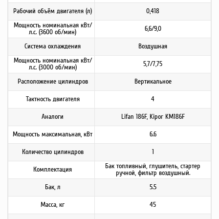
Рабочий объём двигателя (л)
0,418
Мощность номинальная кВт/
6,6/9,0
л.с. (3600 об/мин)
Система охлаждения
Воздушная
Мощность номинальная кВт/
5,7/7,75
л.с. (3000 об/мин)
Расположение цилиндров
Вертикальное
Тактность двигателя
4
Аналоги
Lifan 186F, Kipor KM186F
Мощность максимальная, кВт
6.6
Количество цилиндров
1
Бак топливный, глушитель, стартер
Комплектация
ручной, фильтр воздушный.
Бак, л
5.5
Масса, кг
45