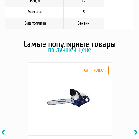
Бак, л
1.2
Масса, кг
5
Вид топлива
Бензин
Самые популярные товары
по лучшей цене
Previous
Ne