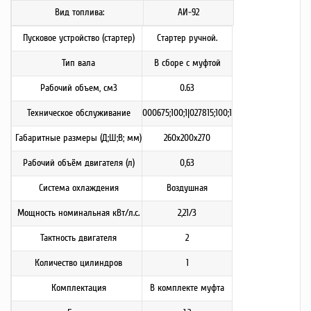
Вид топлива:
АИ-92
Пусковое устройство (стартер)
Стартер ручной.
Тип вала
В сборе с муфтой
Рабочий объем, см3
0.63
Техническое обслуживание
000675;100;1|027815;100;1
Габаритные размеры (Д;Ш;В; мм)
260х200х270
Рабочий объём двигателя (л)
0,63
Система охлаждения
Воздушная
Мощность номинальная кВт/л.с.
2,21/3
Тактность двигателя
2
Количество цилиндров
1
Комплектация
В комплекте муфта