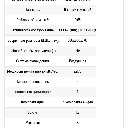
Тип вала:
В сборе с муфтой
Рабочий объем, см3:
0.63
Техническое обслуживание:
000675;100;1|027815;100;1
Габаритные размеры (Д;Ш;В; мм):
260х200х270
Рабочий объём двигателя (л):
0,63
Система охлаждения:
Воздушная
Мощность номинальная кВт/л.с.:
2,21/3
Тактность двигателя:
2
Количество цилиндров:
1
Комплектация:
В комплекте муфта
Бак, л:
1.2
Масса, кг:
5