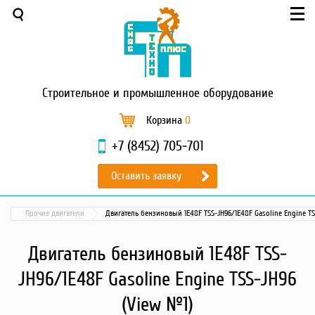
Меню
О компании
Услуги
Новости и акции
Строительное
и промышленное оборудование
Доставка и оплата
Сервис
Корзина
0
Контакты
+7 (8452) 705-701
Каталог
Оставить заявку
Садовая техника
Промышленный обогрев
Прочие двигатели
Двигатель бензиновый 1E48F TSS-JH96/1E48F Gasoline Engine TS
Строительные материалы
Строительные леса
Двигатель бензиновый 1E48F TSS-
Моечное оборудование
JH96/1E48F Gasoline Engine TSS-JH96
Запчасти для малой
механизации
(View №1)
Окрасочное оборудование