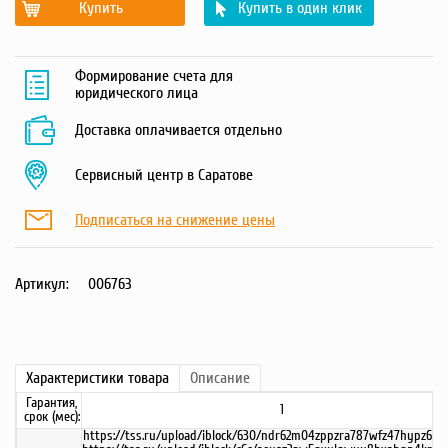
Купить
Купить в один клик
Формирование счета для
юридического лица
Доставка оплачивается отдельно
Сервисный центр в Саратове
Подписаться на снижение цены
Артикул:
006763
Характеристики
товара
Описание
Гарантия,
1
срок (мес):
https://tss.ru/upload/iblock/630/ndr62m04zppzra787wfz47hypz61n9e