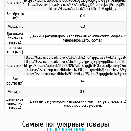
https://tss.ru/upload/iblock/c6c/soyaz2gw5gxylqwyy8hxshqn4krtr0t
Картинки2:
https://tss.ru/upload/iblock/897/alm9agyj641s0mojauij2cmzq09m9nd
https://tss.ru/upload/iblock/fcb/39typbtgv
Вес брутто
0.4
(кг):
Масса, кг:
0.3
Детальное
Данным регулятором напряжения комплектуетс модель LSA 
описание
генератора Leroy-Somer.
товара2:
Гарантия,
1
срок (мес)
https://tss.ru/upload/iblock/630/ndr62m04zppzra787wfz47hypz61n9e
https://tss.ru/upload/iblock/c6c/soyaz2gw5gxylqwyy8hxshqn4krtr0t
Картинки2
https://tss.ru/upload/iblock/897/alm9agyj641s0mojauij2cmzq09m9nd
https://tss.ru/upload/iblock/fcb/39typbtgvcvhh2jf4dr1oiwv1227yppt
https://tss.ru/upload/iblock/6fb/rwkxjd26yhna3kpygjn4wbv7ymnm2r
Вес
0.4
брутто (кг)
Масса, кг
0.3
Детальное
Данным регулятором напряжения комплектуетс модель LSA 
описание
генератора Leroy-Somer.
товара2
Самые популярные товары
по лучшей цене