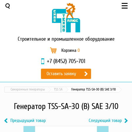
Меню
О компании
Услуги
Новости и акции
Строительное
и промышленное оборудование
Доставка и оплата
Сервис
Корзина
0
Контакты
+7 (8452) 705-701
Каталог
Оставить заявку
Садовая техника
Промышленный обогрев
Синхронные генераторы
TSS SA
Генератор TSS-SA-30 (B) SAE 3/10
Строительные материалы
Строительные леса
Генератор TSS-SA-30 (B) SAE 3/10
Моечное оборудование
Запчасти для малой
Предыдущий товар
Следующий товар
механизации
Previous
Генератор
Next
Генератор
Окрасочное оборудование