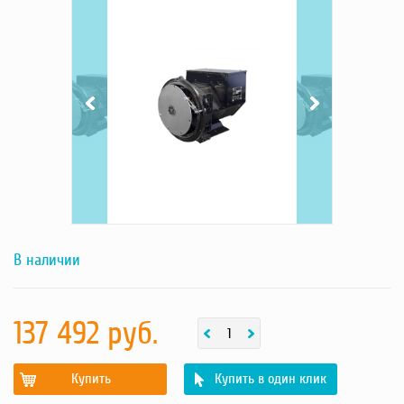
TSS-
TSS-
SA-30
SA-30
Насосы
(B)
(B)
Грузоподъемное оборудование
SAE
SAE
3/10 -
3/10 -
Силовая техника
фотография
фотография
товара
товара
Складское оснащение
Строительное оборудование
Электростанции
Блок-контейнеры
Строительное оборудование
Сварочное оборудование
Материалы и комплектующие
Двигатели
В наличии
Синхронные генераторы
Кабины дезинфекции
137 492 руб.
Купить
Купить в один клик