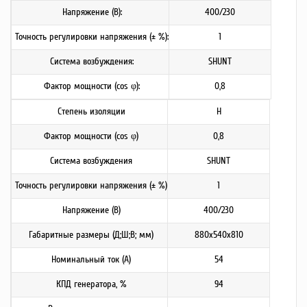
Напряжение (В):
400/230
Точность регулировки напряжения (± %):
1
Система возбуждения:
SHUNT
Фактор мощности (cos φ):
0,8
Степень изоляции
H
Фактор мощности (cos φ)
0,8
Система возбуждения
SHUNT
Точность регулировки напряжения (± %)
1
Напряжение (В)
400/230
Габаритные размеры (Д;Ш;В; мм)
880х540х810
Номинальный ток (А)
54
КПД генератора, %
94