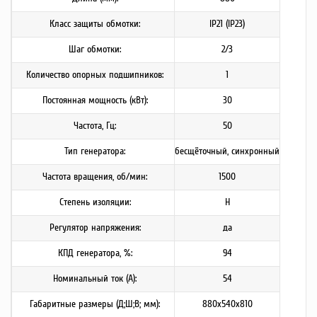
Класс защиты обмотки:
IP21 (IP23)
Шаг обмотки:
2/3
Количество опорных подшипников:
1
Постоянная мощность (кВт):
30
Частота, Гц:
50
Тип генератора:
бесщёточный, синхронный
Частота вращения, об/мин:
1500
Степень изоляции:
H
Регулятор напряжения:
да
КПД генератора, %:
94
Номинальный ток (А):
54
Габаритные размеры (Д;Ш;В; мм):
880х540х810