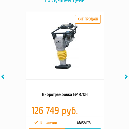
по лучшей цене
Previous
Ne
Вибротрамбовка EMR70H
126 749 руб.
В наличии
MASALTA