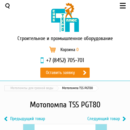
Меню
О компании
Услуги
Новости и акции
Строительное
и промышленное оборудование
Доставка и оплата
Сервис
Корзина
0
Контакты
+7 (8452) 705-701
Каталог
Оставить заявку
Садовая техника
Промышленный обогрев
Мотопомпы для грязной воды
Мотопомпа TSS PGT80
Строительные материалы
Строительные леса
Мотопомпа TSS PGT80
Моечное оборудование
Запчасти для малой
Предыдущий товар
Следующий товар
механизации
Previous
Мотопомпа
Next
Мотопомпа
Окрасочное оборудование