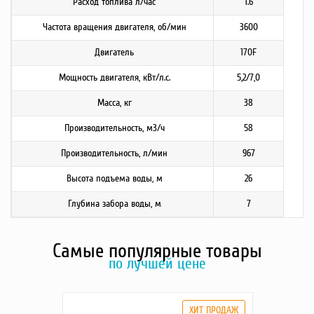
Расход топлива л/час
1.6
Частота вращения двигателя, об/мин
3600
Двигатель
170F
Мощность двигателя, кВт/л.с.
5,2/7,0
Масса, кг
38
Производительность, м3/ч
58
Производительность, л/мин
967
Высота подъема воды, м
26
Глубина забора воды, м
7
Самые популярные товары
по лучшей цене