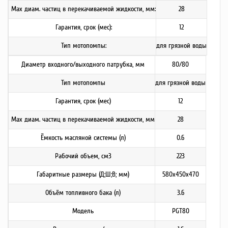
Max диам. частиц в перекачиваемой жидкости, мм:
28
Гарантия, срок (мес):
12
Тип мотопомпы:
для грязной воды
Диаметр входного/выходного патрубка, мм
80/80
Тип мотопомпы
для грязной воды
Гарантия, срок (мес)
12
Max диам. частиц в перекачиваемой жидкости, мм
28
Ёмкость масляной системы (л)
0.6
Рабочий объем, см3
223
Габаритные размеры (Д;Ш;В; мм)
580x450x470
Объём топливного бака (л)
3.6
Модель
PGT80