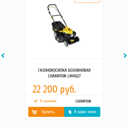
Previous
Ne
ГАЗОНОКОСИЛКА БЕНЗИНОВАЯ
CHAMPION LM4627
22 200 руб.
В наличии
CHAMPION
Купить
В один клик
Мощность двигателя,
2.6/3,5
(kВт/л.с)