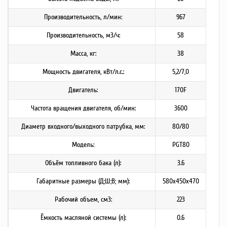
Производительность, л/мин:
967
Производительность, м3/ч:
58
Масса, кг:
38
Мощность двигателя, кВт/л.с.:
5,2/7,0
Двигатель:
170F
Частота вращения двигателя, об/мин:
3600
Диаметр входного/выходного патрубка, мм:
80/80
Модель:
PGT80
Объём топливного бака (л):
3.6
Габаритные размеры (Д;Ш;В; мм):
580x450x470
Рабочий объем, см3:
223
Ёмкость масляной системы (л):
0.6