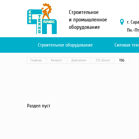
Меню
Строительное
О компании
и промышленное
г. Сар
оборудование
Услуги
Пн.-Пт
Новости и акции
Доставка и оплата
Строительное оборудование
Силовая тех
Сервис
Контакты
Главная
Каталог
Двигатели
TSS-Diesel
TDG
Каталог
Садовая техника
Промышленный обогрев
Строительные материалы
Раздел пуст
Строительные леса
Моечное оборудование
Запчасти для малой
механизации
Окрасочное оборудование