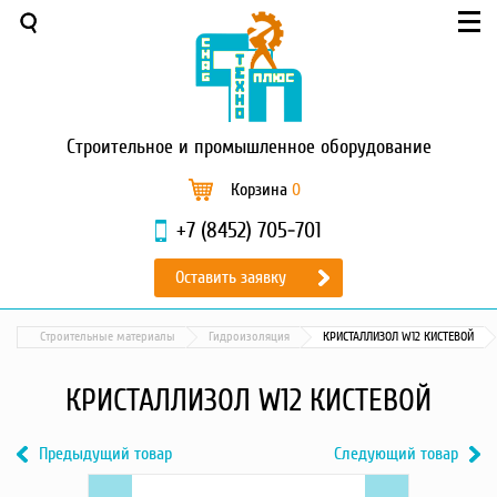
Меню
О компании
Услуги
Новости и акции
Строительное
и промышленное оборудование
Доставка и оплата
Сервис
Корзина
0
Контакты
+7 (8452) 705-701
Каталог
Оставить заявку
Садовая техника
Промышленный обогрев
Строительные материалы
Гидроизоляция
КРИСТАЛЛИЗОЛ W12 КИСТЕВОЙ
Строительные материалы
Строительные леса
КРИСТАЛЛИЗОЛ W12 КИСТЕВОЙ
Моечное оборудование
Запчасти для малой
Предыдущий товар
Следующий товар
механизации
Previous
КРИСТАЛЛИЗОЛ
Next
КРИСТАЛЛИЗОЛ
Окрасочное оборудование