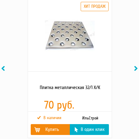
Previous
Ne
Плитка металлическая 32/1 Х/К
70 руб.
В наличии
ИльСтрой
Купить
В один клик