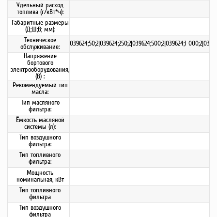
Удельный расход
топлива (г/кВт*ч):
Габаритные размеры
(Д;Ш;В; мм):
Техническое
039624;50;2|039624;250;2|039624;500;2|039624;1 000;2|03965
обслуживание:
Напряжение
бортового
электрооборудования,
(В) :
Рекомендуемый тип
масла:
Тип масляного
фильтра:
Ёмкость масляной
системы (л):
Тип воздушного
фильтра:
Тип топливного
фильтра:
Мощность
номинальная, кВт
Тип топливного
фильтра
Тип воздушного
фильтра