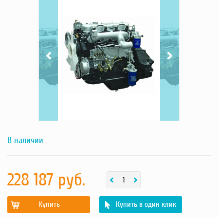
TSS
TSS
Diesel-
Diesel-
Насосы
Prof
Prof
Грузоподъемное оборудование
TDY 15
TDY 15
4L -
4L -
Силовая техника
фотография
фотография
товара
товара
Складское оснащение
Строительное оборудование
Электростанции
Блок-контейнеры
Строительное оборудование
Сварочное оборудование
Материалы и комплектующие
Двигатели
В наличии
Синхронные генераторы
Кабины дезинфекции
228 187 руб.
Купить
Купить в один клик