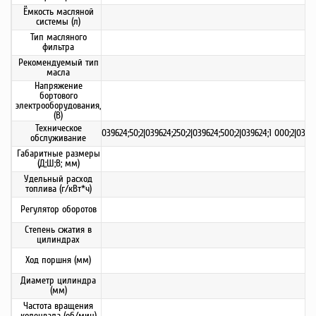
Ёмкость масляной
системы (л)
Тип масляного
фильтра
Рекомендуемый тип
масла
Напряжение
бортового
электрооборудования,
(В)
Техническое
039624;50;2|039624;250;2|039624;500;2|039624;1 000;2|03965
обслуживание
Габаритные размеры
(Д;Ш;В; мм)
Удельный расход
топлива (г/кВт*ч)
Регулятор оборотов
Степень сжатия в
цилиндрах
Ход поршня (мм)
Диаметр цилиндра
(мм)
Частота вращения
коленвала (об/мин)