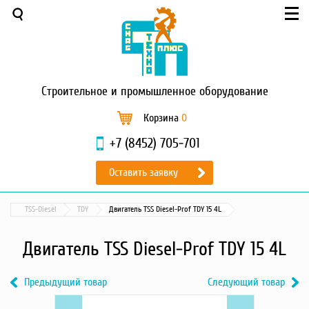
Меню
О компании
Услуги
Новости и акции
Строительное
и промышленное оборудование
Доставка и оплата
Сервис
Корзина
0
Контакты
+7 (8452) 705-701
Каталог
Оставить заявку
Садовая техника
Промышленный обогрев
TSS-Diesel
TDY
Двигатель TSS Diesel-Prof TDY 15 4L
Строительные материалы
Строительные леса
Двигатель TSS Diesel-Prof TDY 15 4L
Моечное оборудование
Запчасти для малой
Предыдущий товар
Следующий товар
механизации
Previous
Двигатель
Next
Двигатель
Окрасочное оборудование