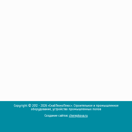
Насосы
Грузоподъемное оборудование
Силовая техника
Складское оснащение
Строительное оборудование
Электростанции
Блок-контейнеры
Строительное оборудование
Сварочное оборудование
Материалы и комплектующие
Двигатели
Синхронные генераторы
Кабины дезинфекции
Copyright © 2012 - 2026 «СнабТехноПлюс». Строительное и промышленное
оборудование, устройство промышленных полов
Создание сайтов:
cherepkova.ru