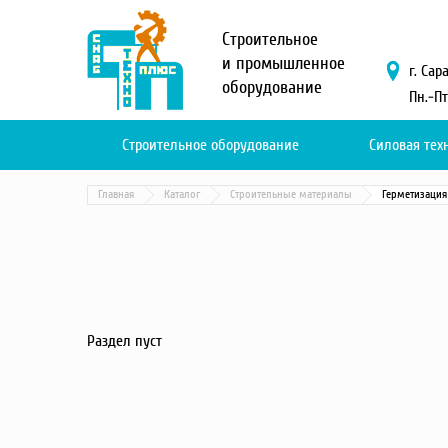
Меню
Строительное
О компании
и промышленное
г. Сар
оборудование
Услуги
Пн.-Пт
Новости и акции
Доставка и оплата
Строительное оборудование
Силовая тех
Сервис
Контакты
Главная
Каталог
Строительные материалы
Герметизация
Каталог
Садовая техника
Промышленный обогрев
Строительные материалы
Раздел пуст
Строительные леса
Моечное оборудование
Запчасти для малой
механизации
Окрасочное оборудование