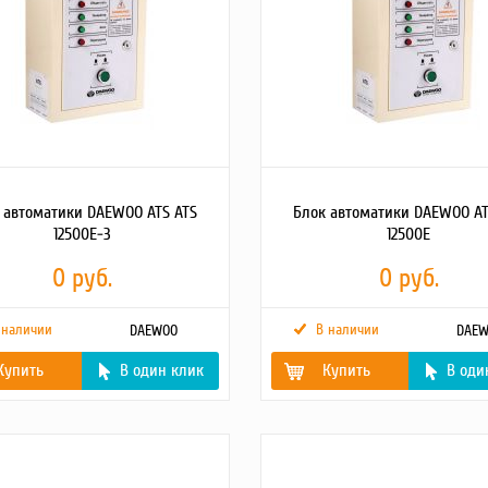
 автоматики DAEWOO ATS ATS
Блок автоматики DAEWOO AT
12500E-3
12500E
0 руб.
0 руб.
 наличии
В наличии
DAEWOO
DAE
Купить
В один клик
Купить
В оди
ряжение сети
380 В
Максимальная
15 кВт
мощность
пряжение
400 В
Вес
4.8 кг
ока
50 Гц
Количество фаз
1
ра
Напряжение зарядки
12 В