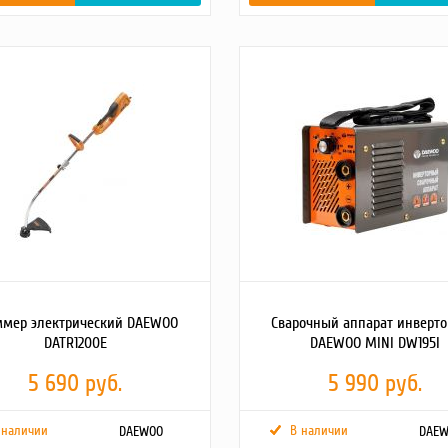
льная
1000 Вт
Максимальная
1000 Вт
ь
мощность
 входного
140-270 В
Диапазон входного
140-270 В
ния
напряжения
е напряжение
220 В
Выходное напряжение
220 В
вых.
8 %
Точность вых.
8 %
ния
напряжения
йствие
менее 20 мс
Быстродействие
менее 20 мс
95 %
КПД
95 %
а включения
5/255 сек
Задержка включения
5/255 сек
"Bypass"
нет
Функция "Bypass"
нет
ребления
0.075 A
Ток потребления
0.75 A
ура
от +5 до +40 °С
Температура
от +5 до +40 
ации
эксплуатации
льная
не более 85 %
Относительная
не более 85
ь
влажность
т перегрева
120 °С
Защита от перегрева
120 °С
ммер электрический DAEWOO
Сварочный аппарат инверт
т скачков
да
Защита от скачков
да
DATR1200E
DAEWOO MINI DW195I
ния
напряжения
т короткого
да
Защита от короткого
да
5 690 руб.
5 990 руб.
ия
замыкания
т
да
Защита от
да
ных помех
импульсных помех
 наличии
В наличии
DAEWOO
DAE
ие помех
да
Отсутствие помех
да
я в сети
искажения в сети