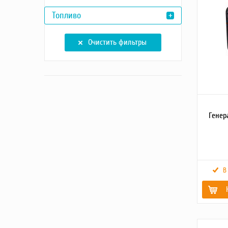
Частота т
Топливо
Максима
Длина к
управле
Очистить фильтры
Напряже
аккумуля
Количест
Вес
Максима
мощност
Генер
В
Полная 
Максима
мощност