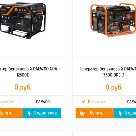
ока сети
50 Гц
аккумулятора
льный ток
50 А
Длина кабеля
2 м
управления
абеля
2 м
ния
Максимальный ток
50 А
ние зарядки
12 В
Частота тока сети
50 Гц
тора
Частота тока
50 Гц
во фаз
3
генератора
4.8 кг
Напряжение
220 В
генератора
льная
15 кВт
ь
Макс. напряжение
250 В
сети
Ном. напряжение сети
220 В
атор бензиновый DAEWOO GDA
Генератор бензиновый DAEW
12500E
7500 DPE-3
0 руб.
0 руб.
 наличии
В наличии
DAEWOO
DAE
Купить
В один клик
Купить
В оди
мощность
13.1 кВА
Полная мощность
8.1 кВА
льная
10.5 кВт
Максимальная
6.5 кВт
ь
мощность (380В)