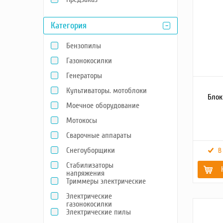
Насосы
Категория
Грузоподъемное оборудование
Силовая техника
Бензопилы
Складское оснащение
Газонокосилки
Строительное оборудование
Генераторы
Электростанции
Блок-контейнеры
Культиваторы. мотоблоки
Блок
Строительное оборудование
Моечное оборудование
Сварочное оборудование
Мотокосы
Материалы и комплектующие
Сварочные аппараты
Двигатели
Снегоуборщики
В
Синхронные генераторы
Стабилизаторы
Кабины дезинфекции
напряжения
Триммеры электрические
Ном. нап
Электрические
Макс. на
сети
газонокосилки
Электрические пилы
Частота т
генерато