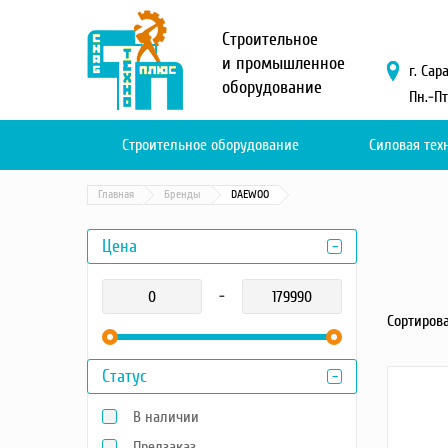
Меню
Строительное
О компании
и промышленное
г. Сар
оборудование
Услуги
Пн.-Пт
Новости и акции
Доставка и оплата
Строительное оборудование
Силовая тех
Сервис
Контакты
Главная
Бренды
DAEWOO
Каталог
Цена
Садовая техника
-
Промышленный обогрев
Сортирова
Строительные материалы
Строительные леса
Статус
Моечное оборудование
Запчасти для малой
В наличии
механизации
Окрасочное оборудование
Предзаказ