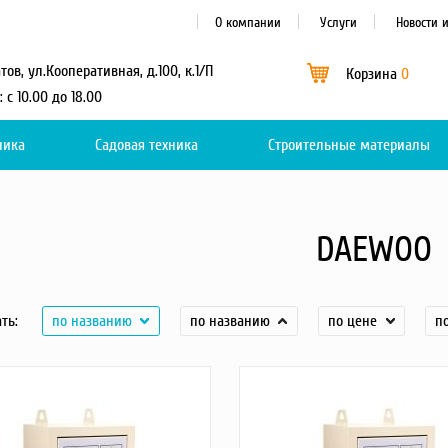
О компании
Услуги
Новости 
атов, ул.Кооперативная, д.100, к.1/П
Корзина
0
: с 10.00 до 18.00
ника
Садовая техника
Каталог
Строительные материалы
0
DAEWOO
ть:
по названию
по названию
по цене
п