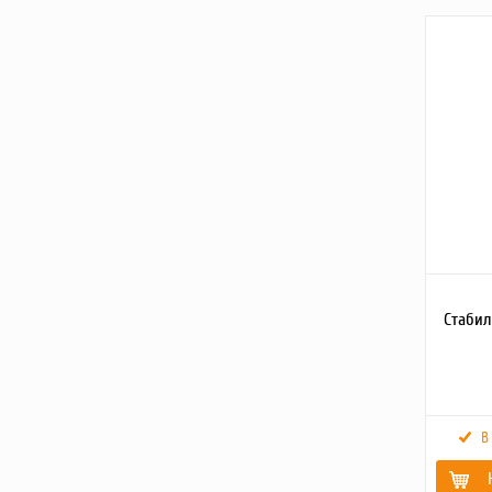
Размеры
Количест
Вес
Количес
звеньев
Толщина 
Шаг цеп
Стабил
В