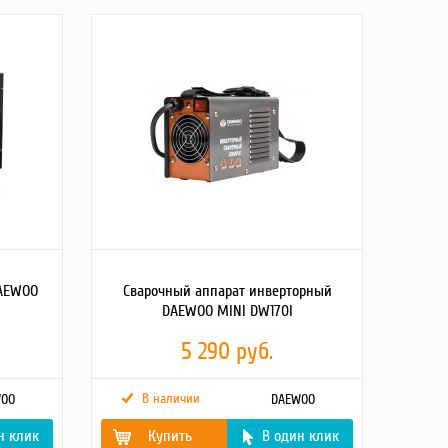
мощность
 1х32А
 (380В)
Диапазон входного
140-270 В
напряжения
Выходное напряжение
220 В
Точность вых.
8 %
напряжения
Быстродействие
менее 20 мс
 мм
КПД
95 %
Задержка включения
5/255 сек
Функция "Bypass"
нет
Ток потребления
0.025 A
Температура
от +5 до +40 °С
эксплуатации
Относительная
не более 85 %
влажность
Защита от перегрева
120 °С
DAEWOO
Сварочный аппарат инверторный
Защита от скачков
да
DAEWOO MINI DW170I
напряжения
Защита от короткого
да
5 290 руб.
замыкания
Защита от
да
импульсных помех
В наличии
WOO
DAEWOO
Отсутствие помех
да
искажения в сети
н клик
Купить
В один клик
Класс защиты
IP20