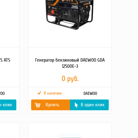
S ATS
Генератор бензиновый DAEWOO GDA
12500E-3
0 руб.
В наличии
WOO
DAEWOO
н клик
Купить
В один клик
Полная мощность
13.8 кВА
Максимальная
11 кВт
мощность (380В)
Номинальная
10 кВт
мощность (380В)