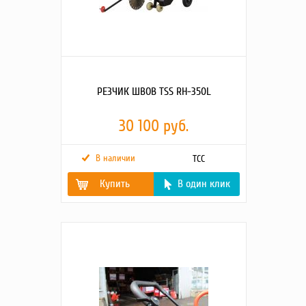
РЕЗЧИК ШВОВ TSS RH-350L
30 100 руб.
В наличии
ТСС
Купить
В один клик
ДИАМЕТР ДИСКА, ММ
350
ПОСАДОЧНЫЙ
25,4
ДИАМЕТР ДИСКА, ММ
ГЛУБИНА РЕЗА, ММ
80
ЧАСТОТА ВРАЩЕНИЯ
3600
ДИСКА, ОБ/МИН
ЕМКОСТЬ ВОДЯНОГО
12
БАКА, Л
МОДЕЛЬ ДВИГАТЕЛЯ
Loncin G200F