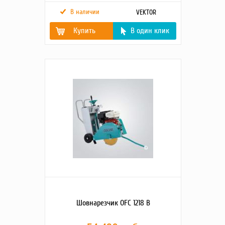
В наличии
VEKTOR
Купить
В один клик
Наименование модели
VFS-350А
Мощность двигателя,
6.5
л.с.
Тип двигателя
Loncin G200F
Тип привода
бензиновый
Скорость, об/мин
3600
Глубина реза
от 80 до 110
(номинальная/
максимальная), мм
Объём бака для воды,
12
л
Диаметры дисков
300 мм/350 мм
Габаритные размеры,
960х520х900
мм
Масса нетто, кг
78
Масса брутто, кг
96,5
Шовнарезчик OFC 1218 B