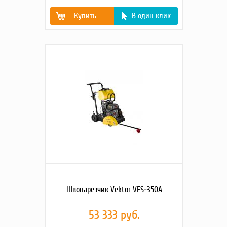
Купить
В один клик
Модель, марка
Honda GX390
двигателя
Объём двигателя, куб.
390
см.
Мощность двигателя,
9,6/13,0
кВт/л.с.
Диаметр диска/
400/25,4
посадка, мм
Максимальная
140
глубина реза, мм
Бак для воды, л
35
Вес кг
144
Швонарезчик Vektor VFS-350A
53 333 руб.