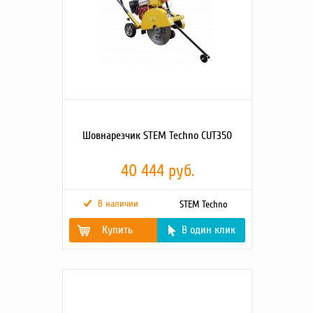
Посадочный размер
25,4
диска, мм
Максимальная
120
глубина реза, мм
Емкость бака для
12
воды, л
Габариты в рабочем
1630×460×930
положении, ДхШхВ
Габариты
820×460×930
со сложенной ручкой,
ДхШхВ
Габариты упаковки,
925×505×960
Шовнарезчик STEM Techno CUT350
ДхШхВ
Вес брутто, кг
83
40 444 руб.
В наличии
STEM Techno
Купить
В один клик
Тип двигателя
Бензиновый
Макс. глубина
9
разрезания, см
Масса, кг
70
Размеры диска, см
35