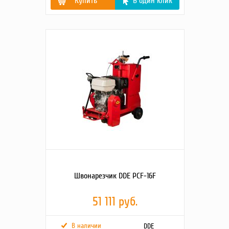
Купить
В один клик
Наименование модели
VSCG-800/1000
Диаметр диска, мм
800/960
Диаметр
890
заглаживания
лопатками, мм
Заглаживающая
150х355
поверхность лопатки,
мм
Мощность двигателя,
GX160 5.5/Loncin 6.5
л.с.
Габаритные размеры
980х980х320
в упаковке, мм
Масса нетто, кг
70,5
Масса брутто, кг
77,5
Швонарезчик DDE PCF-16F
51 111 руб.
В наличии
DDE