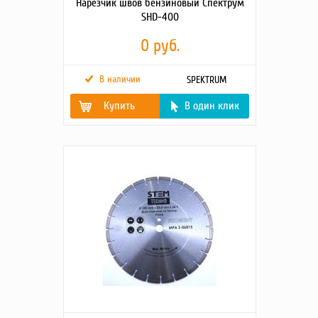
Нарезчик швов бензиновый Спектрум
SHD-400
0 руб.
В наличии
SPEKTRUM
Купить
В один клик
Двигатель
Honda GX390
Основания
Железобетон, асфальт,
асфальтобетон, камень
Максимальная
180 мм
глубина реза
Мощность
9,6 кВт
Диаметр отрезного
350…500 мм
диска
Ёмкость бака для
25 л
воды
Габариты (длина х
1350 х 1000 х 530 мм
высота х ширина)
Вес
112 кг
Защита ИС
Да
Гарантия
12 мес.
производителя