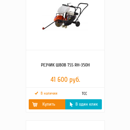
Частота вращения
3600
диска, об/мин
Регулирование
вращение ручки
глубины
Ручное управление
Вместимость бака для
14
воды, л
РЕЗЧИК ШВОВ TSS RH-350H
41 600 руб.
В наличии
ТСС
Купить
В один клик
ДИАМЕТР ДИСКА, ММ
350
ПОСАДОЧНЫЙ
25,4
ДИАМЕТР ДИСКА, ММ
ГЛУБИНА РЕЗА, ММ
80