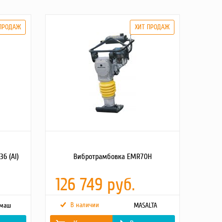
6 (Al)
Вибротрамбовка EMR70H
126 749 руб.
В наличии
омаш
MASALTA