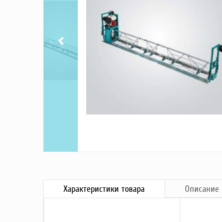
Насосы
Грузоподъемное оборудование
Силовая техника
Складское оснащение
Строительное оборудование
Электростанции
Блок-контейнеры
Строительное оборудование
Сварочное оборудование
Материалы и комплектующие
Двигатели
Синхронные генераторы
Кабины дезинфекции
Характеристики
товара
Описание