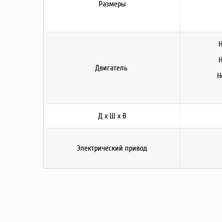
Размеры
H
H
Двигатель
H
Д x Ш x В
Электрический привод