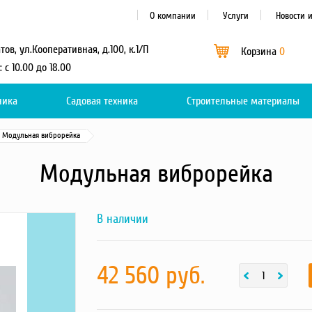
О компании
Услуги
Новости 
атов, ул.Кооперативная, д.100, к.1/П
Корзина
0
: с 10.00 до 18.00
ника
Садовая техника
Каталог
Строительные материалы
0
Модульная виброрейка
Модульная виброрейка
В наличии
Next
Модульная
виброрейка
-
фотография
товара
42 560 руб.