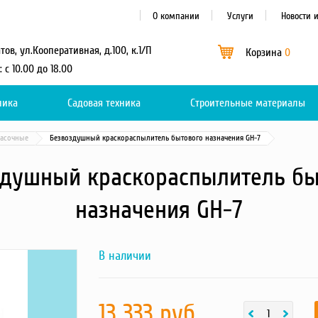
О компании
Услуги
Новости 
атов, ул.Кооперативная, д.100, к.1/П
Корзина
0
: с 10.00 до 18.00
ника
Садовая техника
Каталог
Строительные материалы
0
расочные
Безвоздушный краскораспылитель бытового назначения GH-7
здушный краскораспылитель бы
назначения GH-7
В наличии
Next
436273583
фотография
товара
13 333 руб.