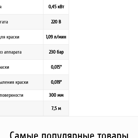
я
0,45 кВт
гата
220 В
ля краски
1,09 л/мин
з аппарата
230 бар
раски
0,015"
ыления краски
0,019"
 поверхности
300 мм
7,5 м
Самые популярные товары