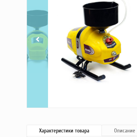
Насосы
Грузоподъемное оборудование
Силовая техника
Складское оснащение
Строительное оборудование
Электростанции
Блок-контейнеры
Строительное оборудование
Сварочное оборудование
Материалы и комплектующие
Двигатели
Синхронные генераторы
Кабины дезинфекции
Характеристики
товара
Описание