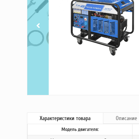
Насосы
Грузоподъемное оборудование
Силовая техника
Складское оснащение
Строительное оборудование
Электростанции
Блок-контейнеры
Строительное оборудование
Сварочное оборудование
Материалы и комплектующие
Двигатели
Синхронные генераторы
Кабины дезинфекции
Характеристики
товара
Описание
Модель двигателя: