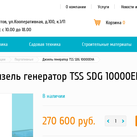
О компании
Услуги
Новости 
атов, ул.Кооперативная, д.100, к.1/П
Корзина
0
: с 10.00 до 18.00
ника
Садовая техника
Каталог
Строительные материалы
0
нции
Портативные
Дизель генератор TSS SDG 10000EHA
зель генератор TSS SDG 10000
В наличии
Next
b1a1b74ecefc360d919240ae81f484d8
фотография
товара
270 600 руб.