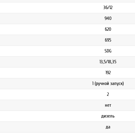
36/12
940
620
695
SDG
13,5/18,35
192
1 (ручной запуск)
2
нет
дизель
да