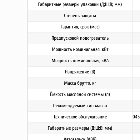
Габаритные размеры упаковки (Д;Ш;В; мм)
Степень защиты
Гарантия, срок (мес)
Предпусковой подогреватель
Мощность номинальная, кВт
Мощность номинальная, кВА
Напряжение (В)
Масса брутто, кг
Ёмкость масляной системы (л)
Рекомендуемый тип масла
Техническое обслуживание
0458
Габаритные размеры (Д;Ш;В; мм)
Автозапуск (АВР)