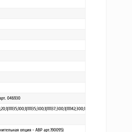
 арт. 046930
;1|111135;100;1|111135;300;1|111137;300;1|111142;300;1
ительная опция - АВР арт.190095)