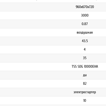
960х670х720
3000
0.87
воздушная
43.5
4
35
TSS SDG 10000EHA
да
82
электростартер
10