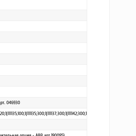
арт. 046930
1|111135;100;1|111135;300;1|111137;300;1|111142;300;1
тельная опция - АВР арт.190095)