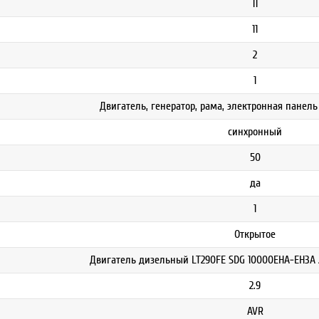
11
11
2
1
Двигатель, генератор, рама, электронная панель
синхронный
50
да
1
Открытое
Двигатель дизельный LT290FE SDG 10000EHA-EH3A /
2.9
AVR