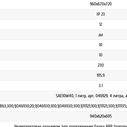
960х670х720
IP 23
12
да
10
10
230
195.9
3.1
SAE10W40, 1 литр, арт. 046929. 4 литра, 
63;300;1|046930;20;1|046930;100;1|046930;300;1|111121;100;1|111121;300;1|111135;20;
940х620х695
Укомплектован разъемом для подключения блока АВР (дополни