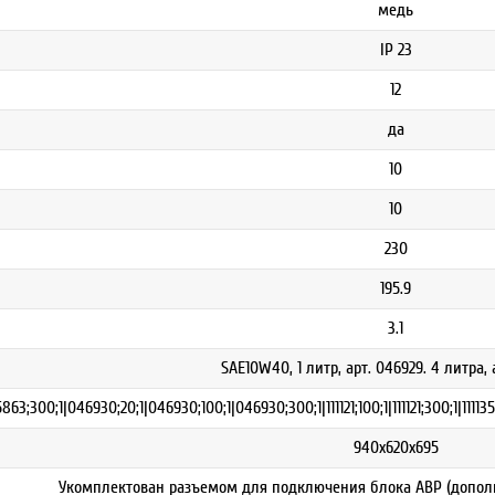
медь
IP 23
12
да
10
10
230
195.9
3.1
SAE10W40, 1 литр, арт. 046929. 4 литра,
863;300;1|046930;20;1|046930;100;1|046930;300;1|111121;100;1|111121;300;1|111135;20
940х620х695
Укомплектован разъемом для подключения блока АВР (дополн