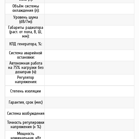
Объём системы
охлаждения (л):
Уровень шума
(dB/7м):
Габариты радиатора
(раст. от пола, В, Ш,
мм):
КПД генератора, %:
Система аварийной
остановки:
Автономная работа
на 75% нагрузки без
дозаправ (ч):
Регулятор
напряжения:
Степень изоляции
Гарантия, срок (мес)
Система возбуждения
Точность регулировки
напряжения (± %)
Мощность
номинальная, кВт