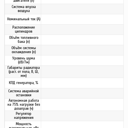
двигателя (л)
Система впуска
воздуха
Номинальный ток (А)
Расположение
цилиндров
Объём топливного
бака (л)
Объём системы
охлаждения (л)
Уровень шума
(dB/7м)
Габариты радиатора
(раст. от пола, В, Ш,
мм)
КПД генератора, %
Система аварийной
остановки
Автономная работа
на 75% нагрузки без
дозаправ (ч)
Регулятор
напряжения
Мощность
максимальная, кВт