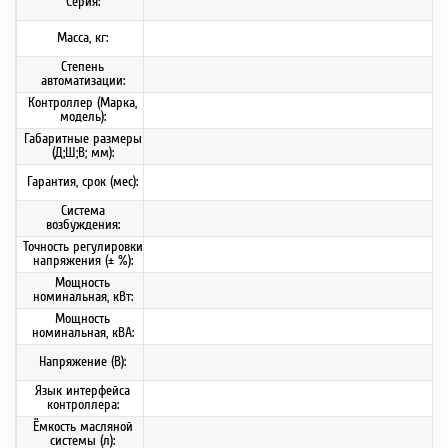
Серия:
Масса, кг:
Степень
автоматизации:
Контроллер (Марка,
модель):
Габаритные размеры
(Д;Ш;В; мм):
Гарантия, срок (мес):
Система
возбуждения:
Точность регулировки
напряжения (± %):
Мощность
номинальная, кВт:
Мощность
номинальная, кВА:
Напряжение (В):
Язык интерфейса
контроллера:
Ёмкость масляной
системы (л):