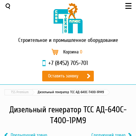
Меню
О компании
Услуги
Новости и акции
Строительное
и промышленное оборудование
Доставка и оплата
Сервис
Корзина
0
Контакты
+7 (8452) 705-701
Каталог
Оставить заявку
Садовая техника
Промышленный обогрев
TSS Premium
Дизельный генератор ТСС АД-640С-Т400-1РМ9
Строительные материалы
Строительные леса
Дизельный генератор ТСС АД-640С-
Моечное оборудование
Т400-1РМ9
Запчасти для малой
механизации
Предыдущий товар
Следующий товар
Окрасочное оборудование