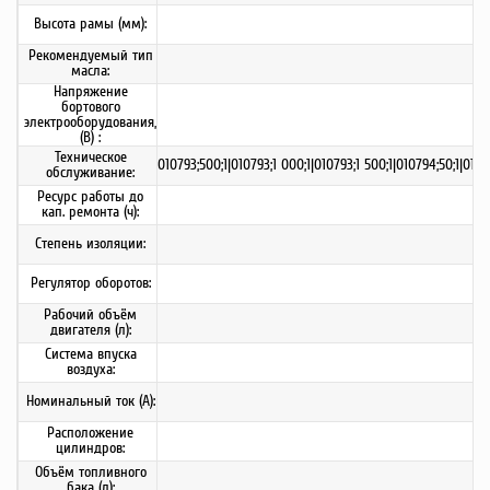
Высота рамы (мм):
Рекомендуемый тип
масла:
Напряжение
бортового
электрооборудования,
(В) :
Техническое
010793;500;1|010793;1 000;1|010793;1 500;1|010794;50;1|010
обслуживание:
Ресурс работы до
кап. ремонта (ч):
Степень изоляции:
Регулятор оборотов:
Рабочий объём
двигателя (л):
Система впуска
воздуха:
Номинальный ток (А):
Расположение
цилиндров:
Объём топливного
бака (л):