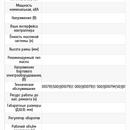
Мощность
номинальная, кВА
Напряжение (В)
Язык интерфейса
контроллера
Ёмкость масляной
системы (л)
Высота рамы (мм)
Рекомендуемый тип
масла
Напряжение
бортового
электрооборудования,
(В)
Техническое
010793;500;1|010793;1 000;1|010793;1 500;1|010794;50;1|010
обслуживание
Ресурс работы до
кап. ремонта (ч)
Габаритные размеры
(Д;Ш;В; мм)
Регулятор оборотов
Рабочий объём