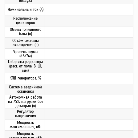
воздуха
Номинальный ток (А)
Расположение
цилиндров
Объём топливного
бака (л)
Объём системы
охлаждения (л)
Уровень шума
(dB/7м)
Габариты радиатора
(раст. от пола, В, Ш,
мм)
КПД генератора, %
Система аварийной
остановки
Автономная работа
на 75% нагрузки без
дозаправ (ч)
Регулятор
напряжения
Мощность
максимальная, кВт
Мощность
максимальная, кВА