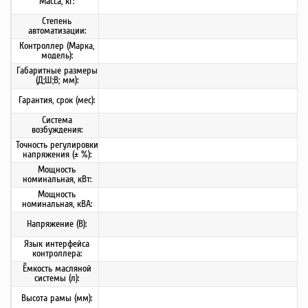
Масса, кг:
Степень
автоматизации:
Контроллер (Марка,
модель):
Габаритные размеры
(Д;Ш;В; мм):
Гарантия, срок (мес):
Система
возбуждения:
Точность регулировки
напряжения (± %):
Мощность
номинальная, кВт:
Мощность
номинальная, кВА:
Напряжение (В):
Язык интерфейса
контроллера:
Ёмкость масляной
системы (л):
Высота рамы (мм):