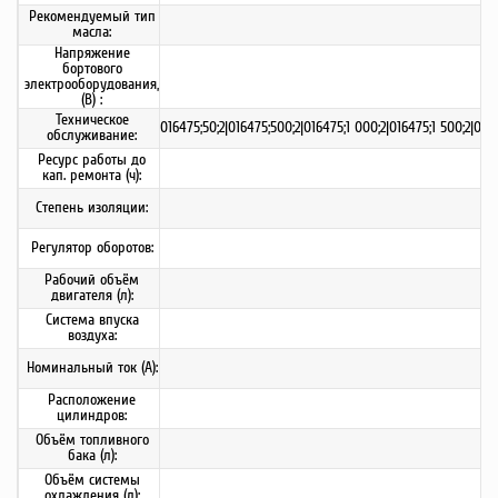
Рекомендуемый тип
масла:
Напряжение
бортового
электрооборудования,
(В) :
Техническое
016475;50;2|016475;500;2|016475;1 000;2|016475;1 500;2|0164
обслуживание:
Ресурс работы до
кап. ремонта (ч):
Степень изоляции:
Регулятор оборотов:
Рабочий объём
двигателя (л):
Система впуска
с
воздуха:
Номинальный ток (А):
Расположение
цилиндров:
Объём топливного
бака (л):
Объём системы
охлаждения (л):