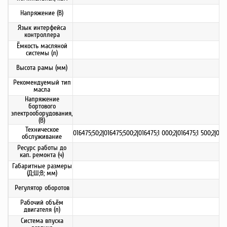
Напряжение (В)
Язык интерфейса
контроллера
Ёмкость масляной
системы (л)
Высота рамы (мм)
Рекомендуемый тип
масла
Напряжение
бортового
электрооборудования,
(В)
Техническое
016475;50;2|016475;500;2|016475;1 000;2|016475;1 500;2|0164
обслуживание
Ресурс работы до
кап. ремонта (ч)
Габаритные размеры
(Д;Ш;В; мм)
Регулятор оборотов
Рабочий объём
двигателя (л)
Система впуска
с