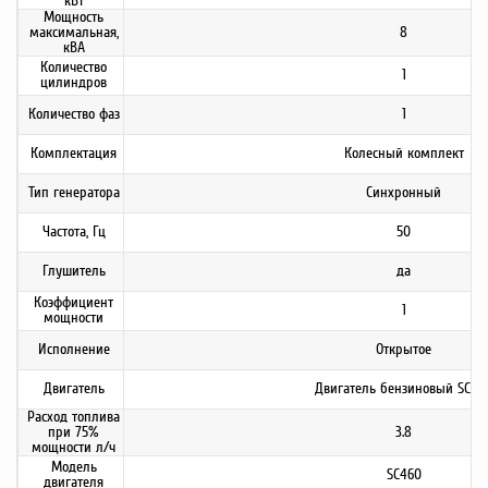
кВт
Мощность
максимальная,
8
кВА
Количество
1
цилиндров
Количество фаз
1
Комплектация
Колесный комплект
Тип генератора
Синхронный
Частота, Гц
50
Глушитель
да
Коэффициент
1
мощности
Исполнение
Открытое
Двигатель
Двигатель бензиновый SC46
Расход топлива
при 75%
3.8
мощности л/ч
Модель
SC460
двигателя