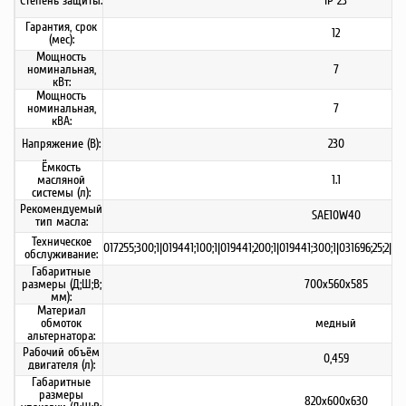
Степень защиты:
IP 23
Гарантия, срок
12
(мес):
Мощность
номинальная,
7
кВт:
Мощность
номинальная,
7
кВА:
Напряжение (В):
230
Ёмкость
масляной
1.1
системы (л):
Рекомендуемый
SAE10W40
тип масла:
Техническое
017255;300;1|019441;100;1|019441;200;1|019441;300;1|031696;25;2|03
обслуживание:
Габаритные
размеры (Д;Ш;В;
700х560х585
мм):
Материал
обмоток
медный
альтернатора:
Рабочий объём
0,459
двигателя (л):
Габаритные
размеры
820x600x630