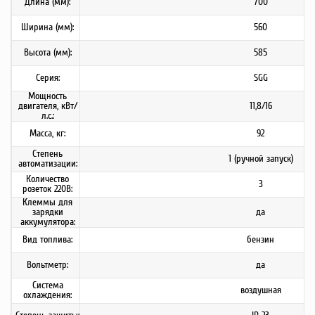
Длина (мм):
700
Ширина (мм):
560
Высота (мм):
585
Серия:
SGG
Мощность
двигателя, кВт/
11,8/16
л.с.:
Масса, кг:
92
Степень
1 (ручной запуск)
автоматизации:
Количество
3
розеток 220В:
Клеммы для
зарядки
да
аккумулятора:
Вид топлива:
бензин
Вольтметр:
да
Система
воздушная
охлаждения: