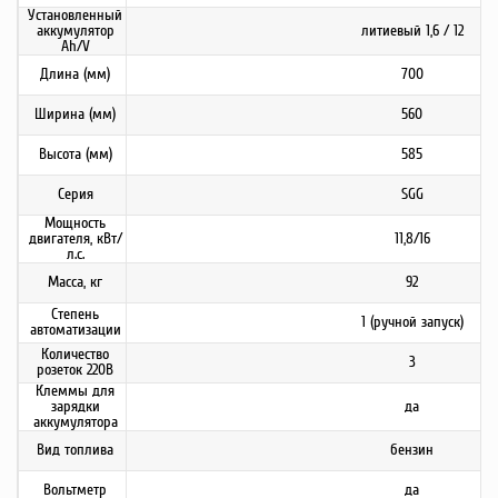
Установленный
аккумулятор
литиевый 1,6 / 12
Ah/V
Длина (мм)
700
Ширина (мм)
560
Высота (мм)
585
Серия
SGG
Мощность
двигателя, кВт/
11,8/16
л.с.
Масса, кг
92
Степень
1 (ручной запуск)
автоматизации
Количество
3
розеток 220В
Клеммы для
зарядки
да
аккумулятора
Вид топлива
бензин
Вольтметр
да