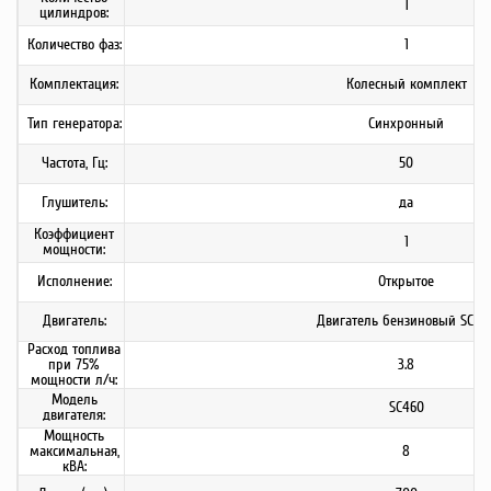
1
цилиндров:
Количество фаз:
1
Комплектация:
Колесный комплект
Тип генератора:
Синхронный
Частота, Гц:
50
Глушитель:
да
Коэффициент
1
мощности:
Исполнение:
Открытое
Двигатель:
Двигатель бензиновый SC46
Расход топлива
при 75%
3.8
мощности л/ч:
Модель
SC460
двигателя:
Мощность
максимальная,
8
кВА: