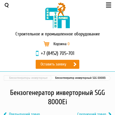
Меню
О компании
Услуги
Новости и акции
Строительное
и промышленное оборудование
Доставка и оплата
Сервис
Корзина
0
Контакты
+7 (8452) 705-701
Каталог
Оставить заявку
Садовая техника
Промышленный обогрев
Бензогенераторы инверторные
Бензогенератор инверторный SGG 8000Ei
Строительные материалы
Строительные леса
Бензогенератор инверторный SGG
Моечное оборудование
8000Ei
Запчасти для малой
механизации
Предыдущий товар
Следующий товар
Окрасочное оборудование