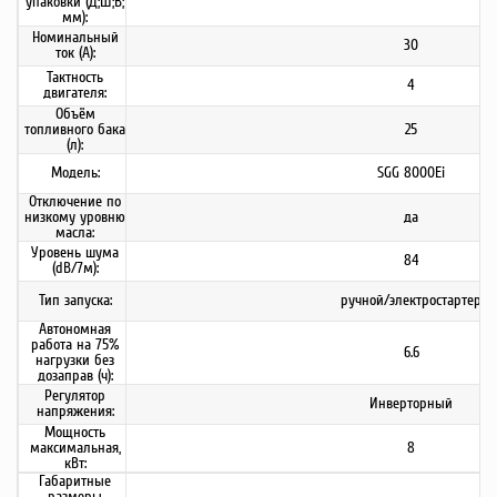
упаковки (Д;Ш;В;
мм):
Номинальный
30
ток (А):
Тактность
4
двигателя:
Объём
топливного бака
25
(л):
Модель:
SGG 8000Ei
Отключение по
низкому уровню
да
масла:
Уровень шума
84
(dB/7м):
Тип запуска:
ручной/электростартер
Автономная
работа на 75%
6.6
нагрузки без
дозаправ (ч):
Регулятор
Инверторный
напряжения:
Мощность
максимальная,
8
кВт:
Габаритные
размеры