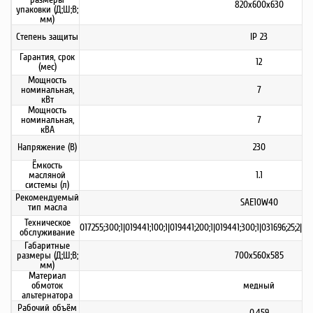
820x600x630
упаковки (Д;Ш;В;
мм)
Степень защиты
IP 23
Гарантия, срок
12
(мес)
Мощность
номинальная,
7
кВт
Мощность
номинальная,
7
кВА
Напряжение (В)
230
Ёмкость
масляной
1.1
системы (л)
Рекомендуемый
SAE10W40
тип масла
Техническое
017255;300;1|019441;100;1|019441;200;1|019441;300;1|031696;25;2|03
обслуживание
Габаритные
размеры (Д;Ш;В;
700х560х585
мм)
Материал
обмоток
медный
альтернатора
Рабочий объём
0,459