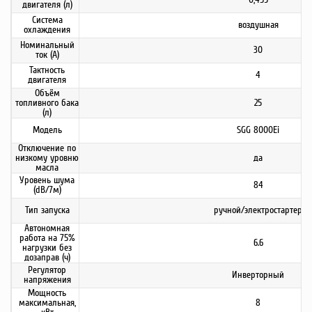
двигателя (л)
Система
воздушная
охлаждения
Номинальный
30
ток (А)
Тактность
4
двигателя
Объём
топливного бака
25
(л)
Модель
SGG 8000Ei
Отключение по
низкому уровню
да
масла
Уровень шума
84
(dB/7м)
Тип запуска
ручной/электростартер
Автономная
работа на 75%
6.6
нагрузки без
дозаправ (ч)
Регулятор
Инверторный
напряжения
Мощность
максимальная,
8