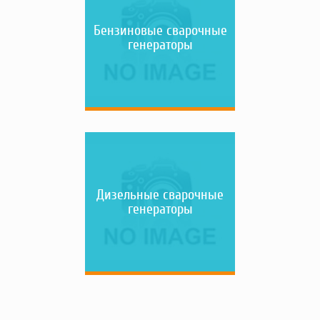
Насосы
Бензиновые сварочные
Грузоподъемное оборудование
генераторы
Силовая техника
Складское оснащение
Строительное оборудование
Электростанции
Блок-контейнеры
Строительное оборудование
Сварочное оборудование
Материалы и комплектующие
Дизельные сварочные
Двигатели
генераторы
Синхронные генераторы
Кабины дезинфекции