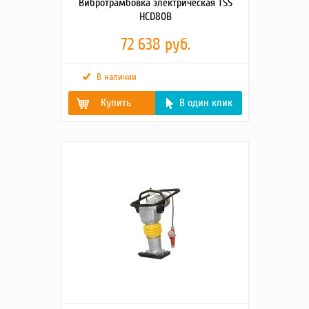
Вибротрамбовка электрическая TSS
HCD80B
72 638 руб.
В наличии
Купить
В один клик
Габаритные размеры
700х380х840
упаковки (Д;Ш;В; мм)
Гарантия, срок (мес)
12
Напряжение (В)
380
Габариты основания
275×330
(мм)
Габаритные размеры
680х370х830
(Д;Ш;В; мм)
Производительность,
275
м2/час
Модель двигателя
Электродвигатель
(380)
Частота ударов, уд/
400-600
мин
Сила вибрации, кН
7,5
Глубина уплотнения
400