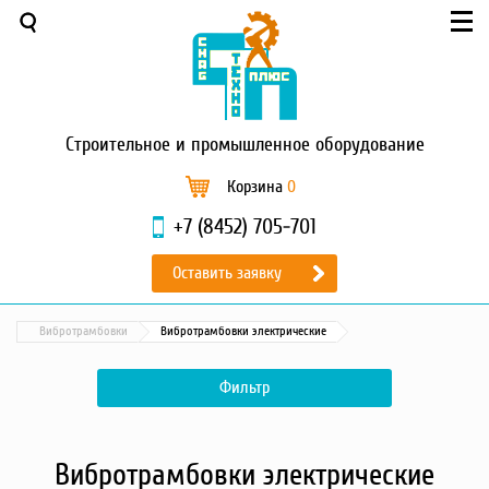
Меню
О компании
Услуги
Новости и акции
Строительное
и промышленное оборудование
Доставка и оплата
Сервис
Корзина
0
Контакты
+7 (8452) 705-701
Каталог
Оставить заявку
Садовая техника
Промышленный обогрев
Вибротрамбовки
Вибротрамбовки электрические
Строительные материалы
Строительные леса
Фильтр
Моечное оборудование
Запчасти для малой
механизации
Вибротрамбовки электрические
Окрасочное оборудование