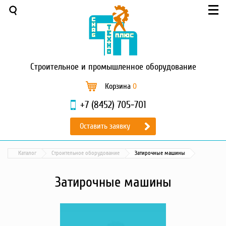
Меню
О компании
Услуги
Новости и акции
Строительное
и промышленное оборудование
Доставка и оплата
Сервис
Корзина
0
Контакты
+7 (8452) 705-701
Каталог
Оставить заявку
Садовая техника
Промышленный обогрев
Каталог
Строительное оборудование
Затирочные машины
Строительные материалы
Строительные леса
Затирочные машины
Моечное оборудование
Запчасти для малой
механизации
Окрасочное оборудование