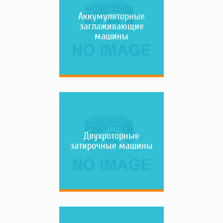
Насосы
Аккумуляторные
Грузоподъемное оборудование
заглаживающие
машины
Силовая техника
Складское оснащение
Строительное оборудование
Электростанции
Блок-контейнеры
Строительное оборудование
Сварочное оборудование
Материалы и комплектующие
Двухроторные
Двигатели
затирочные машины
Синхронные генераторы
Кабины дезинфекции