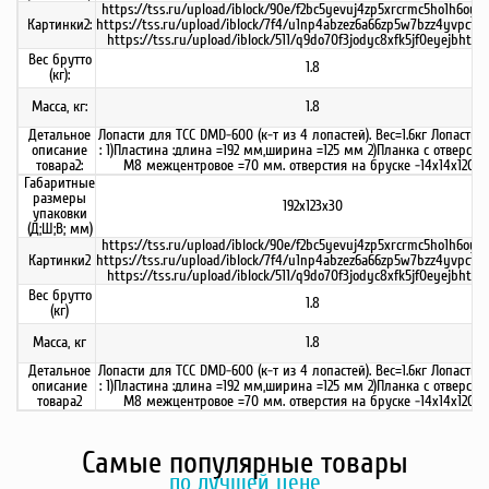
https://tss.ru/upload/iblock/90e/f2bc5yevuj4zp5xrcrmc5ho1h6oy70s
Картинки2:
https://tss.ru/upload/iblock/7f4/u1np4abzez6a66zp5w7bzz4yvpcfqm
https://tss.ru/upload/iblock/511/q9do70f3jodyc8xfk5jf0eyejbht5p3
Вес брутто
1.8
(кг):
Масса, кг:
1.8
Детальное
Лопасти для ТСС DMD-600 (к-т из 4 лопастей). Вес=1.6кг Лопасть 
описание
: 1)Пластина :длина =192 мм,ширина =125 мм 2)Планка с отверстия
товара2:
М8 межцентровое =70 мм. отверстия на бруске -14х14х120 м
Габаритные
размеры
192х123х30
упаковки
(Д;Ш;В; мм)
https://tss.ru/upload/iblock/90e/f2bc5yevuj4zp5xrcrmc5ho1h6oy70s
Картинки2
https://tss.ru/upload/iblock/7f4/u1np4abzez6a66zp5w7bzz4yvpcfqm
https://tss.ru/upload/iblock/511/q9do70f3jodyc8xfk5jf0eyejbht5p3
Вес брутто
1.8
(кг)
Масса, кг
1.8
Детальное
Лопасти для ТСС DMD-600 (к-т из 4 лопастей). Вес=1.6кг Лопасть 
описание
: 1)Пластина :длина =192 мм,ширина =125 мм 2)Планка с отверстия
товара2
М8 межцентровое =70 мм. отверстия на бруске -14х14х120 м
Самые популярные товары
по лучшей цене