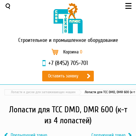
Меню
О компании
Услуги
Новости и акции
Строительное
и промышленное оборудование
Доставка и оплата
Сервис
Корзина
0
Контакты
+7 (8452) 705-701
Каталог
Оставить заявку
Садовая техника
Промышленный обогрев
Лопасти и диски для заглаживающих машин
Лопасти для ТСС DMD, DMR 600 (к-т 
Строительные материалы
Строительные леса
Лопасти для ТСС DMD, DMR 600 (к-т
Моечное оборудование
из 4 лопастей)
Запчасти для малой
механизации
Предыдущий товар
Следующий товар
Окрасочное оборудование