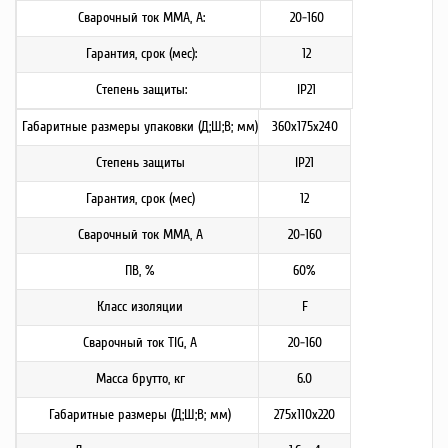
Сварочный ток ММА, А:
20-160
Гарантия, срок (мес):
12
Степень защиты:
IP21
Габаритные размеры упаковки (Д;Ш;В; мм)
360x175x240
Степень защиты
IP21
Гарантия, срок (мес)
12
Сварочный ток ММА, А
20-160
ПВ, %
60%
Класс изоляции
F
Сварочный ток TIG, А
20-160
Масса брутто, кг
6.0
Габаритные размеры (Д;Ш;В; мм)
275x110x220