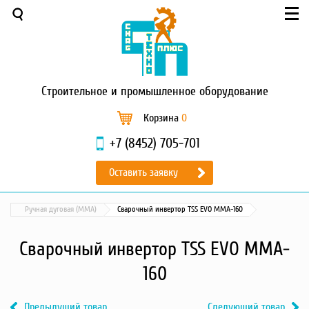
О компании
Услуги
Новости и акции
Доставка и оплата
Сервис
Строительное
и промышленное оборудование
Контакты
Корзина
0
Садовая техника
+7 (8452) 705-701
Промышленный обогрев
Строительные материалы
Оставить заявку
Строительные леса
Моечное оборудование
Ручная дуговая (MMA)
Сварочный инвертор ТSS EVO MMA-160
Запчасти для малой
механизации
Сварочный инвертор ТSS EVO MMA-
Окрасочное оборудование
Насосы
160
Грузоподъемное оборудование
Силовая техника
Предыдущий товар
Следующий товар