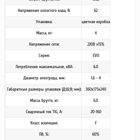
Напряжение холостого хода, В:
62
Упаковка:
цветная коробка
Масса, кг:
4
Напряжение сети:
220В ±15%
Серия:
EVO
Потребление максимальное, кВА:
6.0
Диаметр электрода, мм:
1.6 - 4
Габаритные размеры упаковки (Д;Ш;В; мм):
360x175x240
Масса брутто, кг:
6.0
Сварочный ток TIG, А:
20-160
Класс изоляции:
F
ПВ, %:
60%