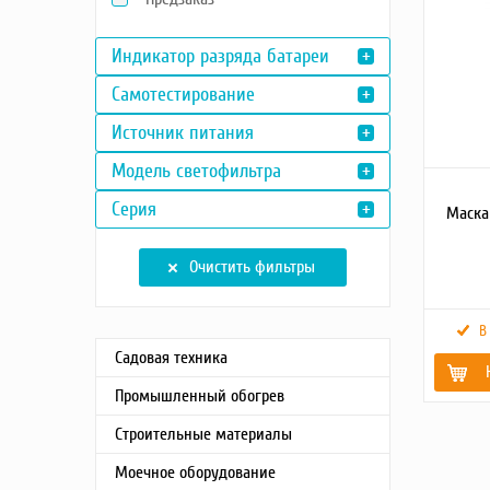
Насосы
Индикатор разряда батареи
Грузоподъемное оборудование
Силовая техника
Самотестирование
Складское оснащение
Источник питания
Строительное оборудование
Электростанции
Модель светофильтра
Блок-контейнеры
Серия
Маска
Строительное оборудование
Сварочное оборудование
Очистить фильтры
Материалы и комплектующие
Двигатели
В
Синхронные генераторы
Садовая техника
Кабины дезинфекции
Промышленный обогрев
Режим р
Строительные материалы
Моечное оборудование