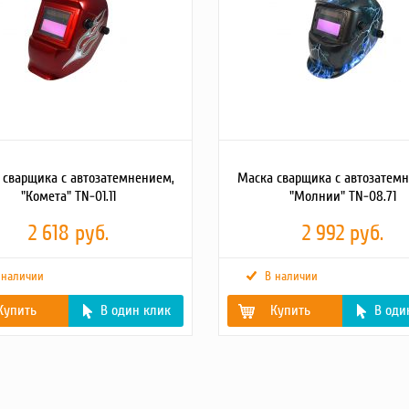
 сварщика с автозатемнением,
Маска сварщика с автозатем
"Комета" TN-01.11
"Молнии" TN-08.71
2 618 руб.
2 992 руб.
 наличии
В наличии
Купить
В один клик
Купить
В оди
аботы
Сварка MMA, MIG-MAG
Режим работы
Сварка MMA,
в т.ч в потолочном
в т.ч в пото
положении. Резка,
положении. Р
шлифовка, TIG на
шлифовка, TI
малых токах.
малых токах.