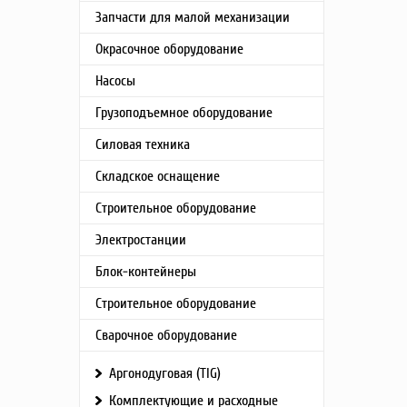
Гарантия,
Запчасти для малой механизации
Модель с
Размер к
Окрасочное оборудование
мм
Смотрово
Насосы
Уровень 
без свар
Грузоподъемное оборудование
Уровень 
при свар
Силовая техника
Время пе
затемне
Складское оснащение
Время пе
затемне
Строительное оборудование
Самотест
Индикато
Электростанции
батареи
Серия
Блок-контейнеры
Включени
выключе
Строительное оборудование
Защита о
излучени
Сварочное оборудование
Масса, кг
Упаковка
Аргонодуговая (TIG)
Источник
Комплектующие и расходные