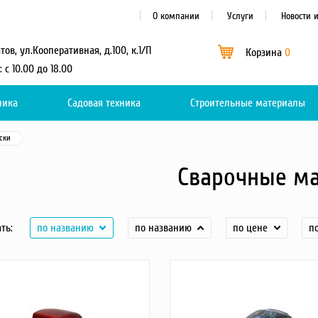
О компании
Услуги
Новости 
атов, ул.Кооперативная, д.100, к.1/П
Корзина
0
: с 10.00 до 18.00
ника
Садовая техника
Каталог
Строительные материалы
0
ски
Сварочные м
ть:
по названию
по названию
по цене
п