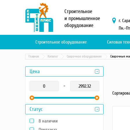
Меню
Строительное
О компании
и промышленное
г. Сар
оборудование
Услуги
Пн.-Пт
Новости и акции
Доставка и оплата
Строительное оборудование
Силовая тех
Сервис
Контакты
Главная
Каталог
Сварочное оборудование
Сварочные ма
Каталог
Цена
Садовая техника
-
Промышленный обогрев
Сортирова
Строительные материалы
Строительные леса
Статус
Моечное оборудование
Запчасти для малой
В наличии
механизации
Окрасочное оборудование
Предзаказ