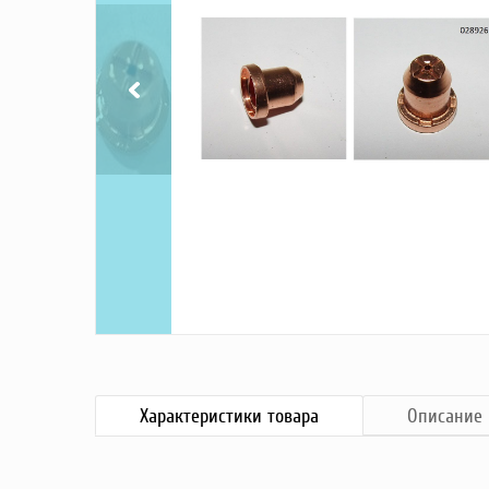
Насосы
Грузоподъемное оборудование
Силовая техника
Складское оснащение
Строительное оборудование
Электростанции
Блок-контейнеры
Строительное оборудование
Сварочное оборудование
Материалы и комплектующие
Двигатели
Синхронные генераторы
Кабины дезинфекции
Характеристики
товара
Описание