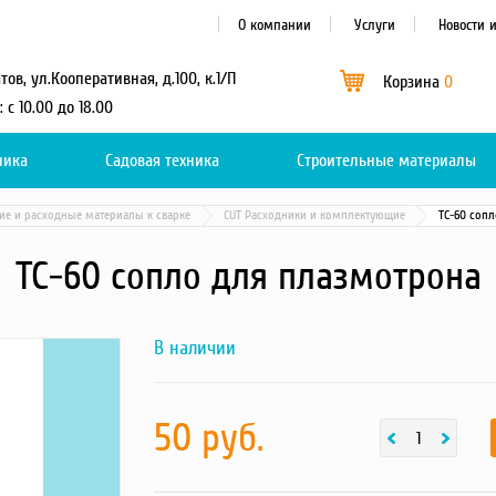
О компании
Услуги
Новости 
атов, ул.Кооперативная, д.100, к.1/П
Корзина
0
: с 10.00 до 18.00
ника
Садовая техника
Каталог
Строительные материалы
0
е и расходные материалы к сварке
CUT Расходники и комплектующие
ТС-60 соп
ТС-60 сопло для плазмотрона
В наличии
Next
f549b0223e48cd20af9fdfb4a2ad367b
фотография
товара
50 руб.