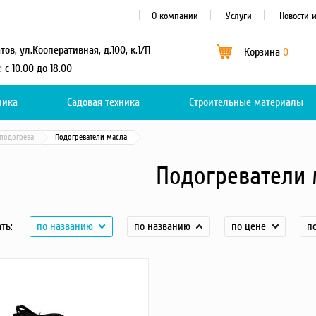
О компании
Услуги
Новости 
атов, ул.Кооперативная, д.100, к.1/П
Корзина
0
: с 10.00 до 18.00
ника
Садовая техника
Каталог
Строительные материалы
0
подогрева
Подогреватели масла
Подогреватели 
ть:
по названию
по названию
по цене
п