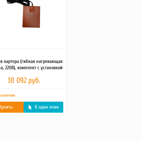
в картера (гибкая нагревающая
а, 220В), комплект с установкой
38 092 руб.
 наличии
Купить
В один клик
о (кг)
3
2
е описание
Подогреватели масла
помогают быстро
заводить двигатель и