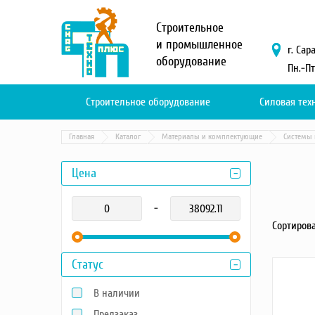
Меню
Строительное
О компании
и промышленное
г. Сар
оборудование
Услуги
Пн.-Пт
Новости и акции
Доставка и оплата
Строительное оборудование
Силовая тех
Сервис
Контакты
Главная
Каталог
Материалы и комплектующие
Системы 
Каталог
Цена
Садовая техника
-
Промышленный обогрев
Сортирова
Строительные материалы
Строительные леса
Статус
Моечное оборудование
Запчасти для малой
В наличии
механизации
Окрасочное оборудование
Предзаказ