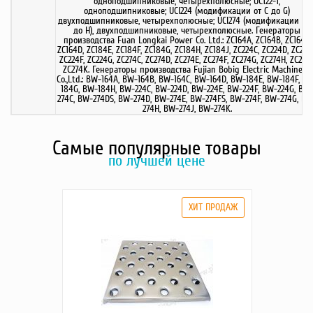
одноподшипниковые, четырехполюсные; UC122-1,
одноподшипниковые; UCI224 (модификации от C до G)
двухподшипниковые, четырехполюсные; UCI274 (модификации от 
до H), двухподшипниковые, четырехполюсные. Генераторы
производства Fuan Longkai Power Co. Ltd.: ZC164A, ZC164B, ZC164C,
ZC164D, ZC184E, ZC184F, ZC184G, ZC184H, ZC184J, ZC224C, ZC224D, ZC224
ZC224F, ZC224G, ZC274C, ZC274D, ZC274E, ZC274F, ZC274G, ZC274H, ZC274J
ZC274K. Генераторы производства Fujian Bobig Electric Machinery
Co.,Ltd.: BW-164A, BW-164B, BW-164C, BW-164D, BW-184E, BW-184F, B
184G, BW-184H, BW-224C, BW-224D, BW-224E, BW-224F, BW-224G, BW
274C, BW-274DS, BW-274D, BW-274E, BW-274FS, BW-274F, BW-274G, BW
274H, BW-274J, BW-274K.
Самые популярные товары
по лучшей цене