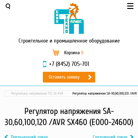
Меню
О компании
Услуги
Новости и акции
Строительное
и промышленное оборудование
Доставка и оплата
Сервис
Корзина
0
Контакты
+7 (8452) 705-701
Каталог
Оставить заявку
Садовая техника
Промышленный обогрев
Регуляторы напряжения TSS SA AVR
Регулятор напряжения SA-30,60,100,120 /AVR
Строительные материалы
Строительные леса
Регулятор напряжения SA-
Моечное оборудование
30,60,100,120 /AVR SX460 (E000-24600)
Запчасти для малой
механизации
Предыдущий товар
Следующий товар
Окрасочное оборудование