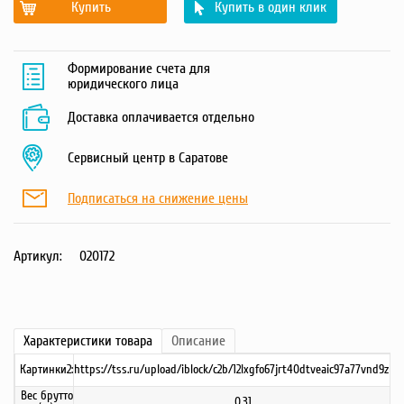
Купить
Купить в один клик
Формирование счета для
юридического лица
Доставка оплачивается отдельно
Сервисный центр в Саратове
Подписаться на снижение цены
Артикул:
020172
Характеристики
товара
Описание
Картинки2:
https://tss.ru/upload/iblock/c2b/12lxgfo67jrt40dtveaic97a77vnd9zb.j
Вес брутто
0.31