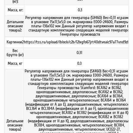
(кг):
Масса, кг:
0.3
Регулятор напряжения для генератора (SX460) Вес=0,31 кг,разме
Детальное
в упаковке 15х11,5х5,0 см. маркировка E000-24600, Размеры
описание
платы-136х102 мм Данный регулятор напряжения входит в
товара2:
стандартную комплектацию следующих моделей генераторов:
Генераторы производств
Картинки2
https://tss.ru/upload/iblock/c2b/12lxgfo67jrt40dtveaic97a77vnd9zb.j
Вес
0.31
брутто (кг)
Масса, кг
0.3
Регулятор напряжения для генератора (SX460) Вес=0,31 кг,размер
в упаковке 15х11,5х5,0 см. маркировка E000-24600, Размеры
платы-136х102 мм Данный регулятор напряжения входит в
стандартную комплектацию следующих моделей генераторов:
Генераторы производства Stamford: BCA162 и BCI162,
одноподшипниковые, двухполюсные; BCA162 и BCI162,
двухподшипниковые, двухполюсные; BCA164 и BCI164,
одноподшипниковые четырехполюсные; BCA164 и BCI164
(модификации от А до Е), двухподшипниковые, четырехполюсные
BCL164 и BCL184A (модификации от A до F), одноподшипниковые,
четырехполюсные; BCA182 и BCI182 (модификации от Н до К),
одноподшипниковые, двухполюсные; BCA182 и BCI182
Детальное
(модификации от Н до К), двухподшипниковые, двухполюсные;
описание
BCI184, одноподшипниковые, четырехполюсные; BCI184,
товара2
двухподшипниковые, четырехполюсные; UCD22-27,