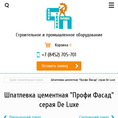
Меню
О компании
Услуги
Новости и акции
Строительное
и промышленное оборудование
Доставка и оплата
Сервис
Корзина
0
Контакты
+7 (8452) 705-701
Каталог
Оставить заявку
Садовая техника
Промышленный обогрев
Сухие строительные смеси
Шпатлевка цементная "Профи Фасад" серая De Luxe
Строительные материалы
Строительные леса
Шпатлевка цементная "Профи Фасад"
Моечное оборудование
серая De Luxe
Запчасти для малой
механизации
Предыдущий товар
Следующий товар
Окрасочное оборудование