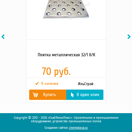
Previous
Ne
Плитка металлическая 32/1 Х/К
70 руб.
В наличии
ИльСтрой
Купить
В один клик
Марка
0,8
Copyright © 2012 - 2026 «СнабТехноПлюс». Строительное и промышленное
оборудование, устройство промышленных полов
Размер, мм
300x300
Создание сайтов:
cherepkova.ru