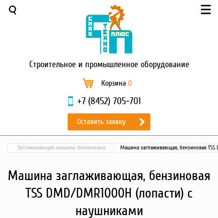
Меню
О компании
Услуги
Новости и акции
Строительное
и промышленное оборудование
Доставка и оплата
Сервис
Корзина
0
Контакты
+7 (8452) 705-701
Каталог
Оставить заявку
Садовая техника
Промышленный обогрев
Заглаживающие машины бензиновые
Машина заглаживающая, бензиновая TSS 
Строительные материалы
Строительные леса
Машина заглаживающая, бензиновая
Моечное оборудование
TSS DMD/DMR1000H (лопасти) с
Запчасти для малой
механизации
наушниками
Окрасочное оборудование