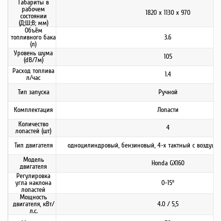
Габариты в
рабочем
1820 х 1130 х 970
состоянии
(Д;Ш;В; мм)
Объём
топливного бака
3.6
(л)
Уровень шума
105
(dB/7м)
Расход топлива
1.4
л/час
Тип запуска
Ручной
Комплектация
Лопасти
Количество
4
лопастей (шт)
Тип двигателя
одноцилиндровый, бензиновый, 4-х тактный с воздуш
Модель
Honda GX160
двигателя
Регулировка
угла наклона
0-15º
лопастей
Мощность
двигателя, кВт/
4.0 / 5,5
л.с.