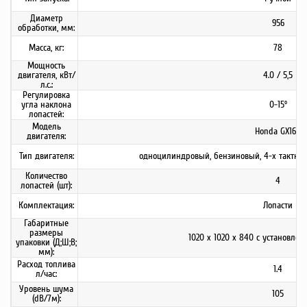
Диаметр
956
обработки, мм:
Масса, кг:
78
Мощность
двигателя, кВт/
4.0 / 5,5
л.с.:
Регулировка
угла наклона
0-15º
лопастей:
Модель
Honda GX160
двигателя:
Тип двигателя:
одноцилиндровый, бензиновый, 4-х тактн
Количество
4
лопастей (шт):
Комплектация:
Лопасти
Габаритные
размеры
1020 х 1020 х 840 с установле
упаковки (Д;Ш;В;
мм):
Расход топлива
1.4
л/час:
Уровень шума
105
(dB/7м):