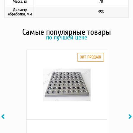
Масса, кг
78
Диаметр
956
обработки, мм
Самые популярные товары
по лучшей цене
Previous
Ne