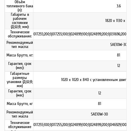
Объём
топливного бака
3.6
(л):
Габариты в
рабочем
1820 х 1130 х 97
состоянии
(Д;Ш;В; мм):
Техническое
017255;200;1|017255;100;1|024899;100;1|024899;200;1|031696;200;1|
обслуживание:
Рекомендуемый
SAE10W-30
тип масла:
Масса брутто, кг:
81
Гарантия, срок
12
(мес):
Габаритные
размеры
1020 х 1020 х 840 с установленным двигат
упаковки (Д;Ш;В;
мм)
Гарантия, срок
12
(мес)
Масса брутто, кг
81
Рекомендуемый
SAE10W-30
тип масла
Техническое
017255;100;1|017255;200;1|024899;100;1|024899;200;1|046929;100;1|
обслуживание