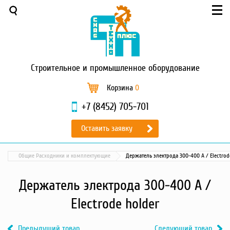
Меню
О компании
Услуги
Новости и акции
Строительное
и промышленное оборудование
Доставка и оплата
Сервис
Корзина
0
Контакты
+7 (8452) 705-701
Каталог
Оставить заявку
Садовая техника
Промышленный обогрев
Общие Расходники и комплектующие
Держатель электрода 300-400 А / Electrod
Строительные материалы
Строительные леса
Держатель электрода 300-400 А /
Моечное оборудование
Electrode holder
Запчасти для малой
механизации
Предыдущий товар
Следующий товар
Окрасочное оборудование