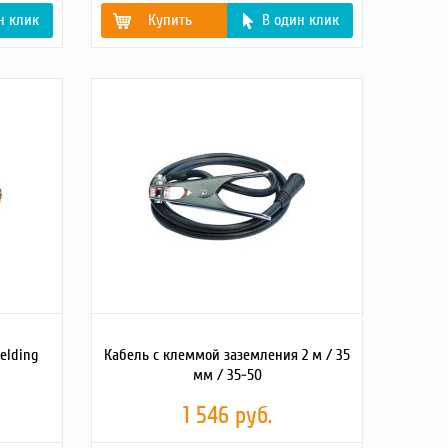
н клик
Купить
В один клик
Габаритные Размеры
270х120х40
(Д;Ш;В; мм)
Вес брутто (кг)
0.55
Масса, кг
0.5
elding
Кабель с клеммой заземления 2 м / 35
мм / 35-50
1 546 руб.