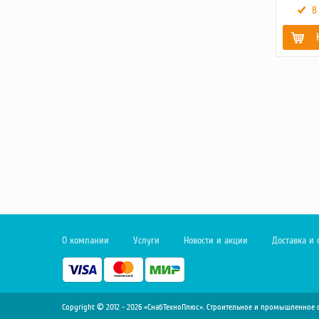
В
Гарантия,
Вес брутт
Масса, кг
О компании
Услуги
Новости и акции
Доставка и 
Copyright © 2012 - 2026 «СнабТехноПлюс». Строительное и промышленно