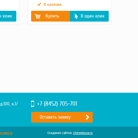
В наличии
н клик
Купить
В один клик
Кабель
Медный, 35 мм.
Номинальный ток (А)
300-400
Вес брутто (кг)
1.2
Длина (мм)
2000
Масса, кг
1.2
Детальное описание
Кабель с клеммой
товара2
заземления 2 м
подходит для
моделей ТСС САИ -
200ПРОФ, 250ПРОФ,
315ПРОФ, 400ПРОФ.
Варианты исполнения
;0
+7 (8452) 705-701
д.100, к.1/
Оставить заявку
я оферта
Создание сайтов:
cherepkova.ru