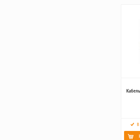
Масса, кг
Детально
товара2
Кабель
В