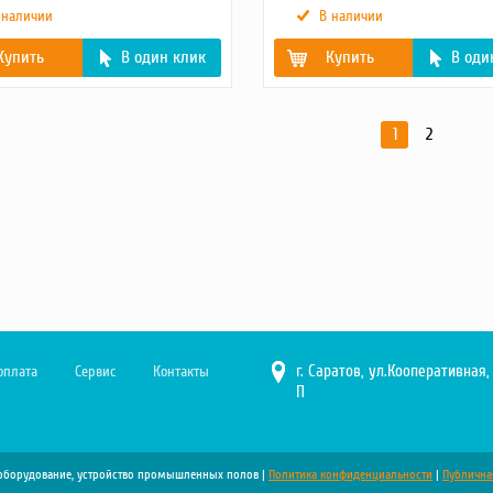
 наличии
В наличии
Купить
В один клик
Купить
В оди
 срок (мес)
1
о (кг)
0.75
1
2
0.7
г. Саратов, ул.Кооперативная, 
оплата
Сервис
Контакты
П
е оборудование, устройство промышленных полов
|
Политика конфиденциальности
|
Публична