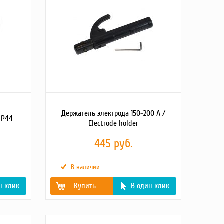
Держатель электрода 150-200 А /
IP44
Electrode holder
445 руб.
В наличии
н клик
Купить
В один клик
ock/9d1/rac9z84z736wct632h5c9vg6izmymhjo.jpg
Габаритные Размеры
270х120х40
(Д;Ш;В; мм)
етырехконтактная.
Вес брутто (кг)
0.25