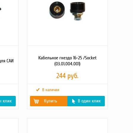
Кабельное гнездо 16-25 /Socket
для САИ
(03.01.004.001)
244 руб.
В наличии
н клик
Купить
В один клик
Вес брутто (кг)
0.1
Масса, кг
0.05