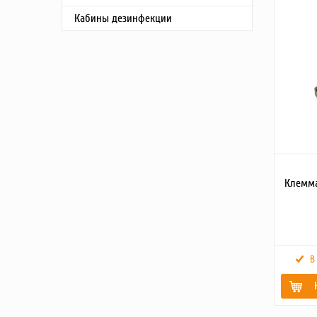
Диаметр
Кабины дезинфекции
наружны
(мм)
Вес брут
(кг)
Размер
под клю
(S)
Высота
(мм)
Масса, кг
Детально
описание
товара2
Клемма
В
Вес брутт