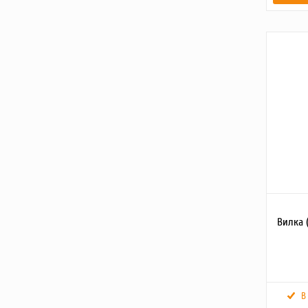
Картинки
Габарит
Размеры
(Д;Ш;В; м
Вес брут
(кг)
Масса, кг
Вилка 
В