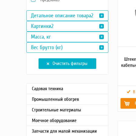
Насосы
Детальное описание товара2
Грузоподъемное оборудование
Силовая техника
Картинки2
Складское оснащение
Масса, кг
Строительное оборудование
Электростанции
Вес брутто (кг)
Блок-контейнеры
Штеке
Строительное оборудование
Очистить фильтры
кабельн
Сварочное оборудование
Материалы и комплектующие
Двигатели
Садовая техника
В
Синхронные генераторы
Промышленный обогрев
Кабины дезинфекции
Строительные материалы
Картинки
Вес
Моечное оборудование
брутто (к
Масса, кг
Запчасти для малой механизации