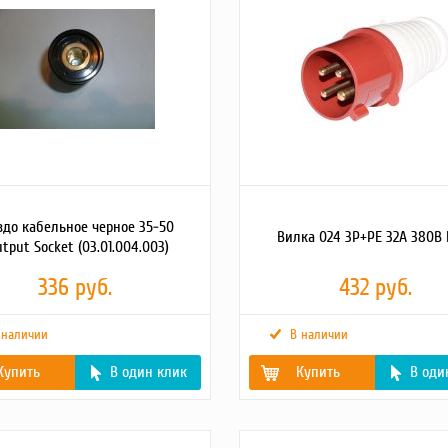
здо кабельное черное 35-50
Вилка 024 3Р+РЕ 32А 380В 
tput Socket (03.01.004.003)
336 руб.
432 руб.
 наличии
В наличии
Купить
В один клик
Купить
В оди
1
Картинки2
https://tss.ru/upload/ibl
)
Детальное
Вилка перносная 380В, ч
2
https://tss.ru/upload/iblock/e22/w3cqqv3axqfasfcboft7ygtt5b2efcmd.jpg
описание
Номинальный ток 32А,