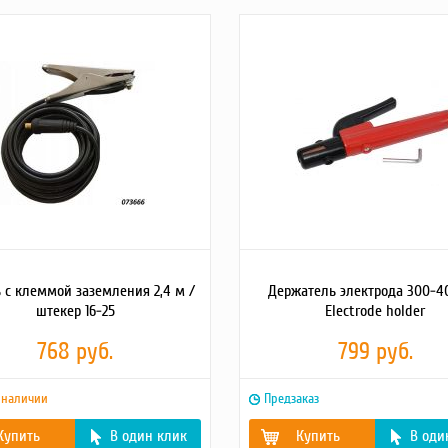
0.18
Габаритные
182х92х29 мм
Размеры
е описание
Вес=0,18 кг,
(Д;Ш;В; мм)
Габариты=172х72х25
мм. Болт М6.
Вес брутто
0.2
(кг)
Масса, кг
0.2
Детальное
Вес=0,2 кг, габариты=18
описание
товара2
 с клеммой заземления 2,4 м /
Держатель электрода 300-40
штекер 16-25
Electrode holder
768 руб.
799 руб.
 наличии
Предзаказ
Купить
В один клик
Купить
В оди