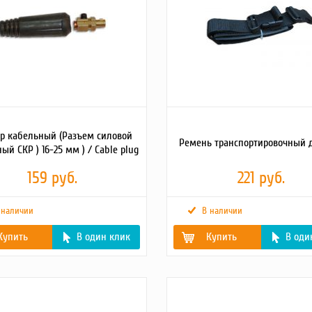
р кабельный (Разъем силовой
Ремень транспортировочный 
ый СКР ) 16-25 мм ) / Cable plug
159 руб.
221 руб.
 наличии
В наличии
Купить
В один клик
Купить
В оди
2
https://tss.ru/upload/iblock/ba0/o2hjdacltqcgsslm1m9ny5lit8olhvxh.jpg
Гарантия, срок (мес)
1
0.11
Вес брутто (кг)
0.15
г)
Масса, кг
0.1
0.06