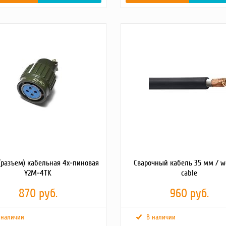
2
https://tss.ru/upload/iblock/82c/a1cd29mtc2j40ul0rsdpn1sug7t9e61h.jpg
Габаритные Размеры
270х120х40
(Д;Ш;В; мм)
ные
280х350х40
Вес брутто (кг)
0.45
м)
Масса, кг
0.45
то
1.5
1.5
(разъем) кабельная 4х-пиновая
Сварочный кабель 35 мм / w
Y2M-4TK
cable
870 руб.
960 руб.
 наличии
В наличии