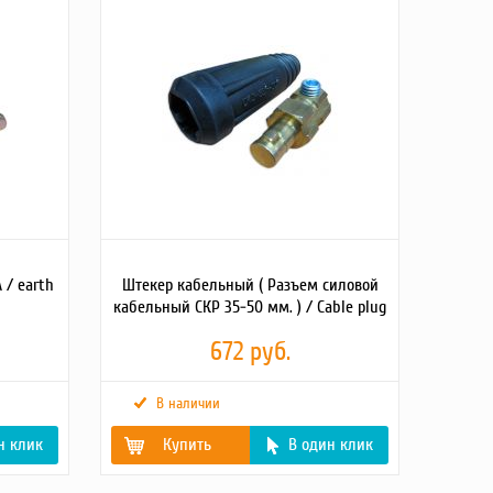
 по изоляции 500В,
Масса, кг
0.35
+40 С,
4254-96 - IP 44.
зъемы незаменимы при эксплуатации
открытом воздухе совместно с мобильным
кабельной системой питания и
орудованием однофазного и трехфазного
я строительного электрооборудования и
очных аппаратов, станков и другого
ания, для электроснабжения бытовок и
ия в загородных домах, дачах, гостиницах,
т.д.
 / earth
 детали, несущие токоведущие части
Штекер кабельный ( Разъем силовой
нены из термостойких и самозатухающих
кабельный СКР 35-50 мм. ) / Cable plug
ащиту от попадания внутрь разъема пыли,
ены.
672 руб.
коррозии.
я механических и электротехнических
т самоотвинчивания.
В наличии
овать во влажной среде (IP44).
сальника для кабеля различного сечения.
н клик
Купить
В один клик
block/105/nebnwnjpzdxpphq2uc2wmcgnayh4zrat.jpg
Картинки2
https://tss.ru/upload/iblock/63e/0oane2brawnwvec2wf9