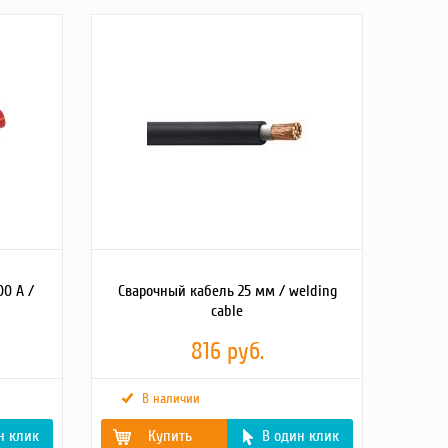
Вес
0.11
брутто (кг)
Масса, кг
0.11
Детальное
Штекер для ММА-201,материал -резина.латунь. Вес=0
описание
изолированный Ф13 мм. Длина соединения 20 мм. 
товара2
винтом М-10 под шестигранник 5 мм. Диаметр мед
кабель-12,5 мм
2х92х29 мм, болт М6
0 А /
Сварочный кабель 25 мм / welding
cable
816 руб.
В наличии
н клик
Купить
В один клик