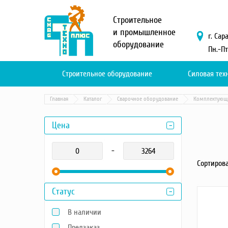
Меню
Строительное
О компании
и промышленное
г. Сар
оборудование
Услуги
Пн.-Пт
Новости и акции
Доставка и оплата
Строительное оборудование
Силовая тех
Сервис
Контакты
Главная
Каталог
Сварочное оборудование
Комплектующи
Каталог
Цена
Садовая техника
-
Промышленный обогрев
Сортирова
Строительные материалы
Строительные леса
Статус
Моечное оборудование
Запчасти для малой
В наличии
механизации
Окрасочное оборудование
Предзаказ