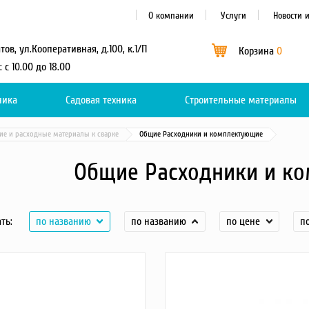
О компании
Услуги
Новости 
атов, ул.Кооперативная, д.100, к.1/П
Корзина
0
: с 10.00 до 18.00
ника
Садовая техника
Каталог
Строительные материалы
0
е и расходные материалы к сварке
Общие Расходники и комплектующие
Общие Расходники и к
ть:
по названию
по названию
по цене
п