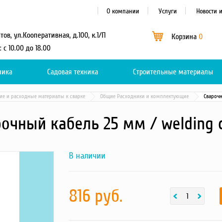
О компании
Услуги
Новости 
атов, ул.Кооперативная, д.100, к.1/П
Корзина
0
: с 10.00 до 18.00
ника
Садовая техника
Каталог
Строительные материалы
0
е и расходные материалы к сварке
Общие Расходники и комплектующие
Сварочн
очный кабель 25 мм / welding 
В наличии
Next
Сварочный
кабель 25
мм /
welding
cable -
816 руб.
фотография
товара