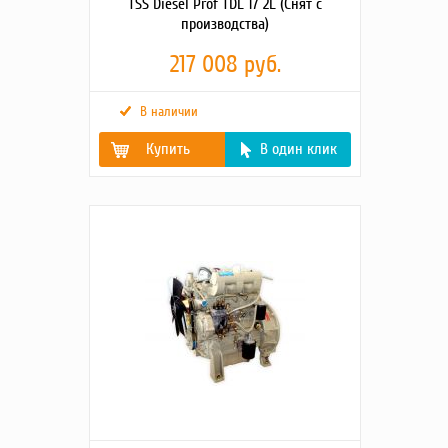
TSS Diesel Prof TDL 17 2L (Снят с
производства)
217 008 руб.
В наличии
Купить
В один клик
Вентилятор, Ø (мм),
осевой
тип
Мощность
17
номинальная, кВт
Пусковое устройство
электростартер 12В
(стартер)
Тип топливного
одноразовый фильтр
фильтра
Тип воздушного
фильтроэлемент
фильтра
Ёмкость масляной
5.5
системы (л)
Удельный расход
1.6
масла (г/кВт*ч)
Тип масляного
одноразовый фильтр
фильтра