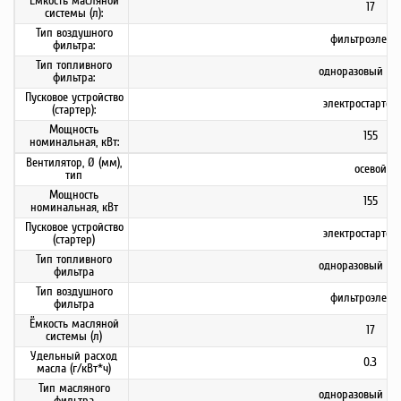
Ёмкость масляной
17
системы (л):
Тип воздушного
фильтроэлеме
фильтра:
Тип топливного
одноразовый фи
фильтра:
Пусковое устройство
электростартер
(стартер):
Мощность
155
номинальная, кВт:
Вентилятор, Ø (мм),
осевой
тип
Мощность
155
номинальная, кВт
Пусковое устройство
электростартер
(стартер)
Тип топливного
одноразовый фи
фильтра
Тип воздушного
фильтроэлеме
фильтра
Ёмкость масляной
17
системы (л)
Удельный расход
0.3
масла (г/кВт*ч)
Тип масляного
одноразовый фи
фильтра