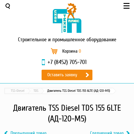
Меню
О компании
Услуги
Новости и акции
Строительное
и промышленное оборудование
Доставка и оплата
Сервис
Корзина
0
Контакты
+7 (8452) 705-701
Каталог
Оставить заявку
Садовая техника
Промышленный обогрев
TSS-Diesel
TDS
Двигатель TSS Diesel TDS 155 6LTE (АД-120-М5)
Строительные материалы
Строительные леса
Двигатель TSS Diesel TDS 155 6LTE
Моечное оборудование
(АД-120-М5)
Запчасти для малой
механизации
Предыдущий товар
Следующий товар
Окрасочное оборудование