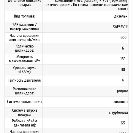
Детальное описание
компаниями AVL (Австрия) и FEV (Германия) с
товара2:
дизелестроения. По своим технико-экономическим и
сопост
Вид топлива:
дизельное
SAE (маховик /
SAE3#/11.5 #
картер маховика):
Частота вращения
1500
двигателя, об/мин:
Количество
6
цилиндров:
Мощность
169
максимальная, кВт:
Уровень шума
110
(dB/7м):
Тактность двигателя:
4
Расположение
рядное
цилиндров:
Система охлаждения:
жидкостная
Система впуска
с турбонаддув
воздуха:
Рабочий объём
6,5
двигателя (л):
Частота вращения