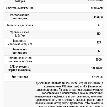
воздуха
Система охлаждения
жидкостная
Расположение
рядное
цилиндров
Тактность двигателя
4
Уровень шума
110
(dB/7м)
Мощность
169
максимальная, кВт
Количество
6
цилиндров
Частота вращения
1500
двигателя, об/мин
SAE (маховик /
SAE3#/11.5 #
картер маховика)
Вид топлива
дизельное
Дизельные двигатели TSS Diesel серии TDS были р
компаниями AVL (Австрия) и FEV (Германия) с
дизелестроения. По своим технико-экономическим и
сопоставимы с двигателями самых известных ми
повышенная надёжность и долговечность, экономичный
эргономичность конструкции, высокая ремонтопригод
повышенный моторесурс. Двигатели собираются на с
высококачественных комплектующих, что обеспечив