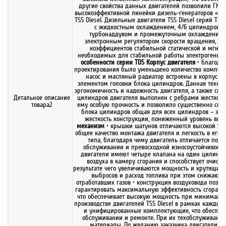
другие свойства данных двигателей позволили ГК ТС
высокоэффективной линейки дизель-генераторов «ТСС
TSS Diesel. Дизельные двигатели TSS Diesel серий TD
с жидкостным охлаждением, 4/6 цилиндровые,
турбонаддувом и промежуточным охлаждением.
электронным регулятором скорости вращения, ко
коэффициентов стабильной статической и мгнове
необходимых для стабильной работы электрогенер
особенности серии TDS
Корпус двигателя
• благода
проектирования было уменьшено количество компонен
насос и масляный радиатор встроены в корпус дв
элементом головки блока цилиндров. Данная технол
эргономичность и надежность двигателя, а также сниз
Детальное описание
цилиндров двигателя выполнен с ребрами жесткости
товара2
ему особую прочность и позволило существенно сниз
блока цилиндров общая для всех цилиндров – это
жесткость конструкции, пониженный уровень ви
механизм
• крышки шатунов отличаются высокой точ
общее качество монтажа двигателя и легкость в его 
типа, благодаря чему двигатель отличается пов
обслуживании и превосходной износоустойчивост
двигатели имеют четыре клапана на один цилиндр,
воздуха в камеру сгорания и способствует очистк
результате чего увеличиваются мощность и крутящий
выбросов и расход топлива при этом снижаются
отработавших газов • конструкция воздуховода позво
гарантировать максимальную эффективность сгорания
что обеспечивает высокую мощность при минималь
производстве двигателей TSS Diesel в рамках каждо
и унифицированные комплектующие, что обеспечива
обслуживании и ремонте. При их техобслуживании
материалы. По желанию заказчика двигатели мо