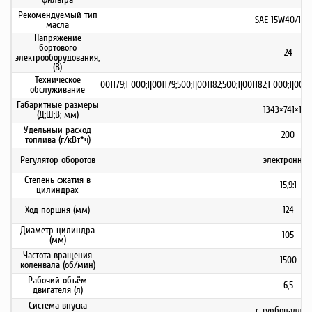
Рекомендуемый тип
SAE 15W40/10
масла
Напряжение
бортового
24
электрооборудования,
(В)
Техническое
001179;1 000;1|001179;500;1|001182;500;1|001182;1 000;1|0011
обслуживание
Габаритные размеры
1343×741×126
(Д;Ш;В; мм)
Удельный расход
200
топлива (г/кВт*ч)
Регулятор оборотов
электронны
Степень сжатия в
15,9:1
цилиндрах
Ход поршня (мм)
124
Диаметр цилиндра
105
(мм)
Частота вращения
1500
коленвала (об/мин)
Рабочий объём
6,5
двигателя (л)
Система впуска
с турбонаддув