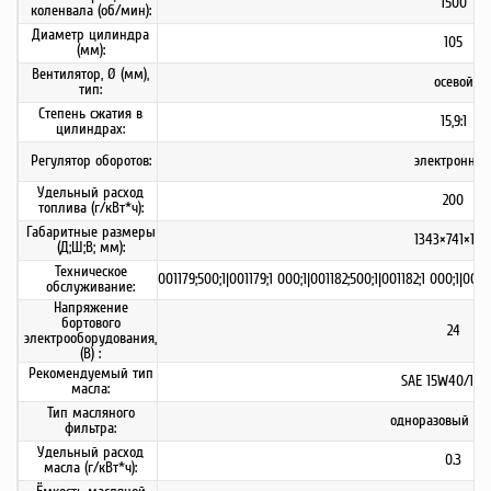
1500
коленвала (об/мин):
Диаметр цилиндра
105
(мм):
Вентилятор, Ø (мм),
осевой
тип:
Степень сжатия в
15,9:1
цилиндрах:
Регулятор оборотов:
электронны
Удельный расход
200
топлива (г/кВт*ч):
Габаритные размеры
1343×741×126
(Д;Ш;В; мм):
Техническое
001179;500;1|001179;1 000;1|001182;500;1|001182;1 000;1|0011
обслуживание:
Напряжение
бортового
24
электрооборудования,
(В) :
Рекомендуемый тип
SAE 15W40/10
масла:
Тип масляного
одноразовый фи
фильтра:
Удельный расход
0.3
масла (г/кВт*ч):